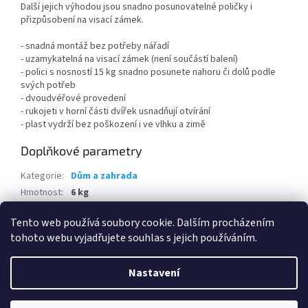
Další jejich výhodou jsou snadno posunovatelné poličky i
přizpůsobení na visací zámek.
- snadná montáž bez potřeby nářadí
- uzamykatelná na visací zámek (není součástí balení)
- polici s nosností 15 kg snadno posunete nahoru či dolů podle
svých potřeb
- dvoudvéřové provedení
- rukojeti v horní části dvířek usnadňují otvírání
- plast vydrží bez poškození i ve vlhku a zimě
Doplňkové parametry
Kategorie
:
Dům a zahrada
Hmotnost
:
6 kg
EAN
:
8013183087555
Tento web používá soubory cookie. Dalším procházením
tohoto webu vyjadřujete souhlas s jejich používáním.
Z
á
Nastavení
Vytvořil Shoptet
p
a