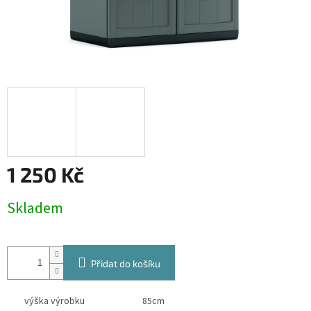
1 250 Kč
Měrná
Skladem
cena:
Přidat do košíku
výška výrobku
85cm