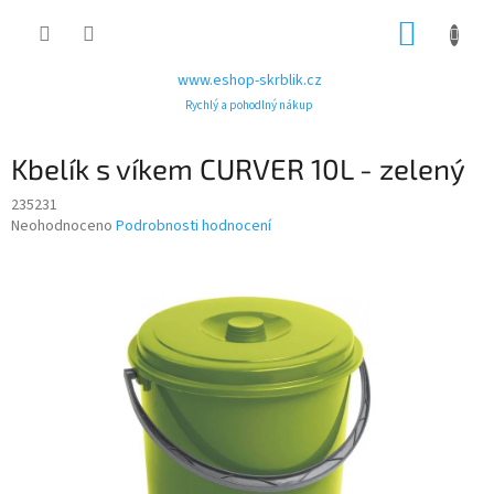
Přejít
NÁKUP
na
obsah
KOŠÍK
www.eshop-skrblik.cz
Rychlý a pohodlný nákup
Kbelík s víkem CURVER 10L - zelený
235231
Průměrné
Neohodnoceno
Podrobnosti hodnocení
hodnocení
produktu
je
0,0
z
5
hvězdiček.