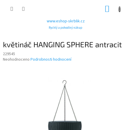
Přejít
NÁKUP
na
obsah
KOŠÍK
www.eshop-skrblik.cz
Rychlý a pohodlný nákup
květináč HANGING SPHERE antracit
229545
Průměrné
Neohodnoceno
Podrobnosti hodnocení
hodnocení
produktu
je
0,0
z
5
hvězdiček.