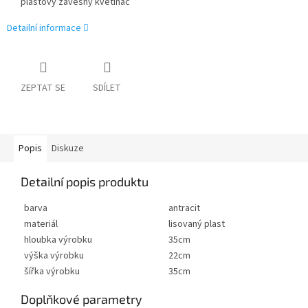
plastový závěsný květináč
Detailní informace
ZEPTAT SE
SDÍLET
Popis
Diskuze
Detailní popis produktu
barva
antracit
materiál
lisovaný plast
hloubka výrobku
35cm
výška výrobku
22cm
šířka výrobku
35cm
Doplňkové parametry