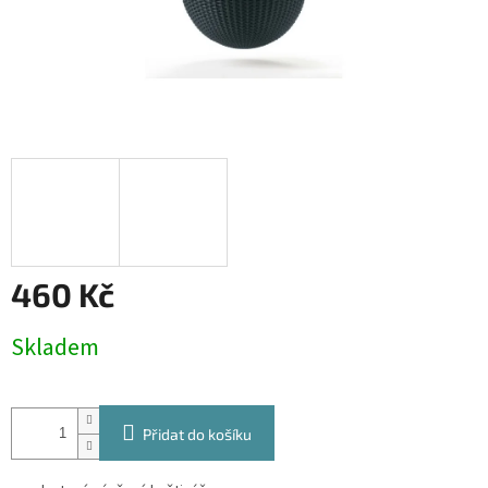
460 Kč
Měrná
Skladem
cena:
Přidat do košíku