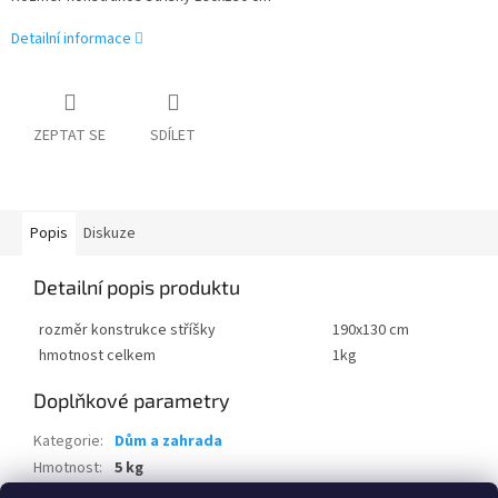
Detailní informace
ZEPTAT SE
SDÍLET
Popis
Diskuze
Detailní popis produktu
rozměr konstrukce stříšky
190x130 cm
hmotnost celkem
1kg
Doplňkové parametry
Kategorie
:
Dům a zahrada
Hmotnost
:
5 kg
EAN
:
8595226704549