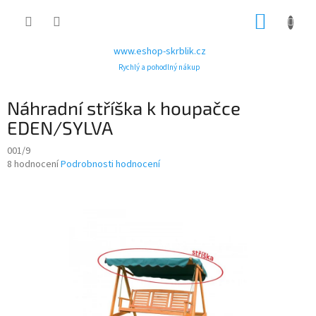
Přejít
NÁKUP
na
obsah
KOŠÍK
www.eshop-skrblik.cz
Rychlý a pohodlný nákup
Náhradní stříška k houpačce
EDEN/SYLVA
001/9
Průměrné
8 hodnocení
Podrobnosti hodnocení
hodnocení
produktu
je
2,9
z
5
hvězdiček.