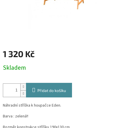
1 320 Kč
Měrná
Skladem
cena:
Přidat do košíku
Náhradní stříška k houpačce Eden.
Barva : zelená!!
Rozměr konstrukce stříšky 190x130 cm