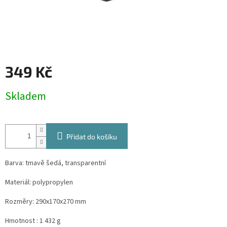
349 Kč
Měrná
Skladem
cena:
Přidat do košíku
Barva: tmavě šedá, transparentní
Materiál: polypropylen
Rozměry: 290x170x270 mm
Hmotnost : 1 432 g