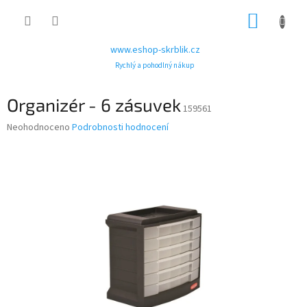
Přejít
NÁKUP
na
obsah
KOŠÍK
www.eshop-skrblik.cz
Rychlý a pohodlný nákup
Organizér - 6 zásuvek
159561
Průměrné
Neohodnoceno
Podrobnosti hodnocení
hodnocení
produktu
je
0,0
z
5
hvězdiček.