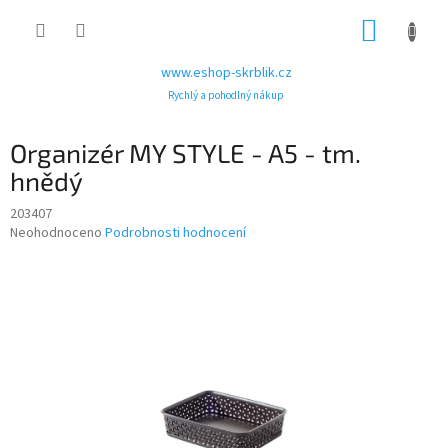
Přejít
NÁKUP
na
obsah
KOŠÍK
www.eshop-skrblik.cz
Rychlý a pohodlný nákup
Organizér MY STYLE - A5 - tm.
hnědý
203407
Průměrné
Neohodnoceno
Podrobnosti hodnocení
hodnocení
produktu
je
0,0
z
5
hvězdiček.