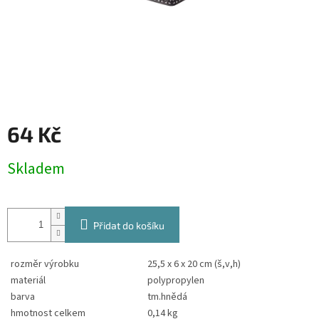
64 Kč
Měrná
Skladem
cena:
Přidat do košíku
rozměr výrobku
25,5 x 6 x 20 cm (š,v,h)
materiál
polypropylen
barva
tm.hnědá
hmotnost celkem
0,14 kg