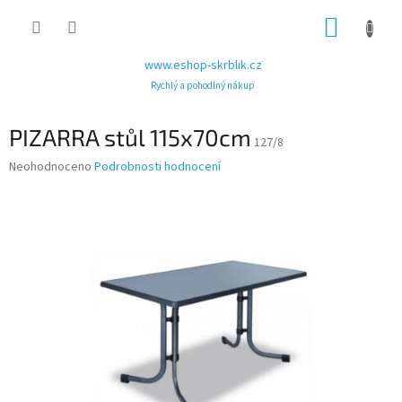
Přejít
NÁKUP
na
obsah
KOŠÍK
www.eshop-skrblik.cz
Rychlý a pohodlný nákup
PIZARRA stůl 115x70cm
127/8
Průměrné
Neohodnoceno
Podrobnosti hodnocení
hodnocení
produktu
je
0,0
z
5
hvězdiček.