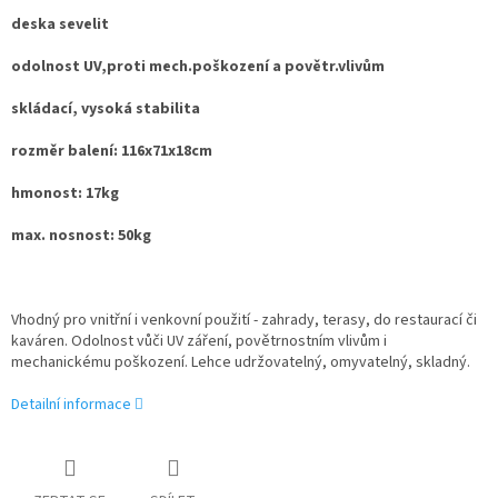
deska sevelit
odolnost UV,proti mech.poškození a povětr.vlivům
skládací, vysoká stabilita
rozměr balení: 116x71x18cm
hmonost: 17kg
max. nosnost: 50kg
Vhodný pro vnitřní i venkovní použití - zahrady, terasy, do restaurací či
kaváren. Odolnost vůči UV záření, povětrnostním vlivům i
mechanickému poškození. Lehce udržovatelný, omyvatelný, skladný.
Detailní informace