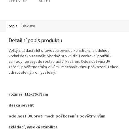
ZEPTAT SE
SDÍLET
Popis
Diskuze
Detailní popis produktu
Velký skládací stůl s kovovou pevnou konstrukcí a odolnou
vrchní deskou sevelit. Vhodný pro vnitřní i venkovní použití -
zahrady, terasy, do restaurací či kaváren. Odolnost vůči UV
záření, povětrnostním vlivům i mechanickému poškození. Lehce
udržovatelný a omyvatelný.
rozměr: 115x70x73cm
deska sevelit
odolnost UV,proti mech.poškození a povětr.vlivům
skládací, vysoká stabilita