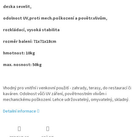
deska sevelit,
odolnost UV,proti mech.poškození a povětr.vlivům,
rozkládací, vysoká stabilita
rozměr balení: 71x71x18cm
hmotnost: 10kg
max. nosnost: 50kg
Vhodný pro vnitřní i venkovní použití - zahrady, terasy, do restaurací či
kaváren. Odolnost vůči UV záření, povětrnostním vlivům i
mechanickému poškození. Lehce udržovatelný, omyvatelný, skladný.
Detailní informace