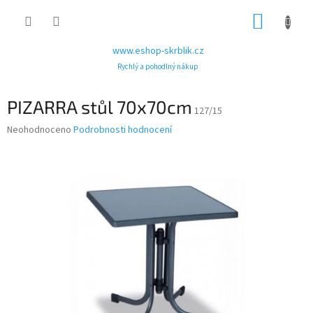
Přejít
NÁKUP
na
obsah
KOŠÍK
www.eshop-skrblik.cz
Rychlý a pohodlný nákup
PIZARRA stůl 70x70cm
127/15
Průměrné
Neohodnoceno
Podrobnosti hodnocení
hodnocení
produktu
je
0,0
z
5
hvězdiček.