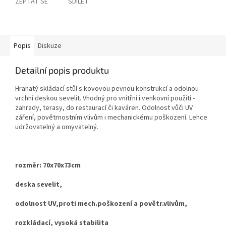
ZEPTAT SE
SDÍLET
Popis
Diskuze
Detailní popis produktu
Hranatý skládací stůl s kovovou pevnou konstrukcí a odolnou
vrchní deskou sevelit. Vhodný pro vnitřní i venkovní použití -
zahrady, terasy, do restaurací či kaváren. Odolnost vůči UV
záření, povětrnostním vlivům i mechanickému poškození. Lehce
udržovatelný a omyvatelný.
rozměr: 70x70x73cm
deska sevelit,
odolnost UV,proti mech.poškození a povětr.vlivům,
rozkládací, vysoká stabilita