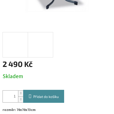
2 490 Kč
Měrná
Skladem
cena:
Přidat do košíku
rozměr: 70x70x73cm