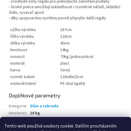
- zvednuté nohy regálu pro jednoduché zametení podlahy
- široké police umožňují uskladňovat i rozměrné nářadí, skládácí
židle, vysavač apod.
- díky spojovacímu systému pevně připojíte další regály
výška výrobku
187cm
šířka výrobku
120cm
délka výrobku
40cm
hmotnost
14kg
nosnost
70kg (jedna police)
materiál
plast
barva
černý
rozměr balení
120x40x25cm
materiál balení
PE obal (igelit)
Doplňkové parametry
Kategorie
:
Dům a zahrada
Hmotnost
:
10 kg
EAN
:
8013183008048
Tento web používá soubory cookie. Dalším procházením