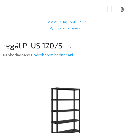
Přejít
NÁKUP
na
obsah
KOŠÍK
www.eshop-skrblik.cz
Rychlý a pohodlný nákup
regál PLUS 120/5
9502
Průměrné
Neohodnoceno
Podrobnosti hodnocení
hodnocení
produktu
je
0,0
z
5
hvězdiček.