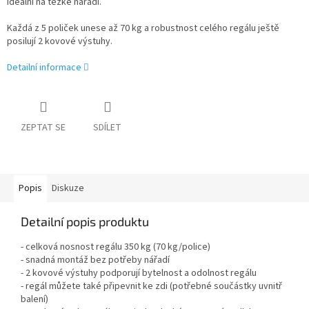
ideální na těžké nářadí.
Každá z 5 poliček unese až 70 kg a robustnost celého regálu ještě
posilují 2 kovové výstuhy.
Detailní informace
ZEPTAT SE
SDÍLET
Popis
Diskuze
Detailní popis produktu
- celková nosnost regálu 350 kg (70 kg/police)
- snadná montáž bez potřeby nářadí
- 2 kovové výstuhy podporují bytelnost a odolnost regálu
- regál můžete také připevnit ke zdi (potřebné součástky uvnitř
balení)