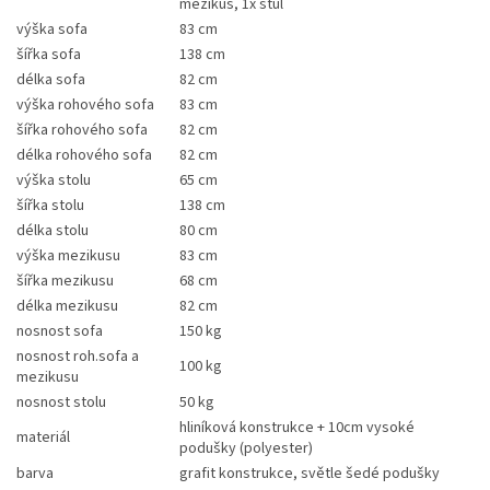
mezikus, 1x stůl
výška sofa
83 cm
šířka sofa
138 cm
délka sofa
82 cm
výška rohového sofa
83 cm
šířka rohového sofa
82 cm
délka rohového sofa
82 cm
výška stolu
65 cm
šířka stolu
138 cm
délka stolu
80 cm
výška mezikusu
83 cm
šířka mezikusu
68 cm
délka mezikusu
82 cm
nosnost sofa
150 kg
nosnost roh.sofa a
100 kg
mezikusu
nosnost stolu
50 kg
hliníková konstrukce + 10cm vysoké
materiál
podušky (polyester)
barva
grafit konstrukce, světle šedé podušky