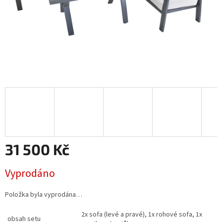
31 500 Kč
Měrná
Vyprodáno
cena:
Položka byla vyprodána…
2x sofa (levé a pravé), 1x rohové sofa, 1x
obsah setu