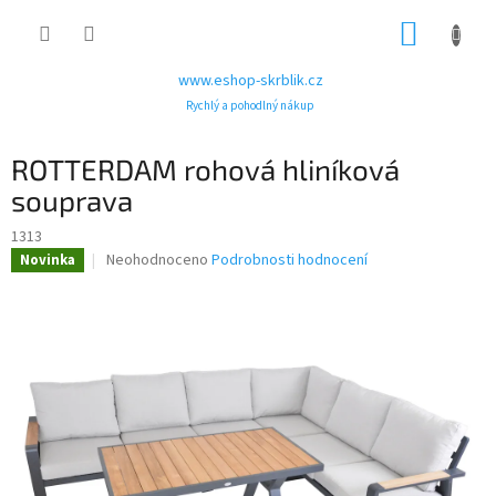
Přejít
NÁKUP
na
obsah
KOŠÍK
www.eshop-skrblik.cz
Rychlý a pohodlný nákup
ROTTERDAM rohová hliníková
souprava
1313
Průměrné
Neohodnoceno
Podrobnosti hodnocení
Novinka
hodnocení
produktu
je
0,0
z
5
hvězdiček.