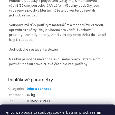
Pohodlné podušky z polyesteru (250g/m2) s molitanovou
výplní (10 cm) jsou odolné UV záření. Všechny podušky jsou
vybaveny zipy, díky kterým můžete polyesterový potah
jednoduše sundat.
Souprava má díky použitým materiálům a modernímu vzhledu
opravdu široké využití, je vhodná pro vnitřní i venkovní
prostory - zahrady, terasy, zimní zahrady nebo třeba do uvítací
haly či recepce.
Jednoduché sestavení a složení.
Mezikus je možné umístit na levou nebo pravou stranu a tím
pozměnit délku pravé či levé části dle vaší potřeby.
Doplňkové parametry
Kategorie
:
Dům a zahrada
Hmotnost
:
80 kg
EAN
:
8595226712131
Položka byla vyprodána…
Tento web používá soubory cookie. Dalším procházením