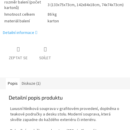
rozměr balení (počet
3 (133x75x73cm, 142x84x18cm, 74x74x73cm)
kartonů)
hmotnost celkem
86 kg
materiál balení
karton
Detailní informace
ZEPTAT SE
SDÍLET
Popis
Diskuze (1)
Detailní popis produktu
Luxusní hliníková souprava v grafitovém provedení, doplněna o
teakové područky a desku stolu. Moderní souprava, která
skvěle zapadne do každého exteriéru či interiéru.