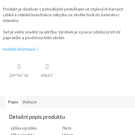
Produkt je dodáván s pohodlnými poduškami ve stylových barvách.
Lehká a stabilní konstrukce nábytku se skvěle hodí do exteriéru i
interiéru.
Set je velmi snadný na údržbu. Výrobek je vysoce odolný proti UV
paprskům a povětrnostním vlivům.
Detailní informace
ZEPTAT SE
SDÍLET
Popis
Diskuze
Detailní popis produktu
výška výrobku
76cm