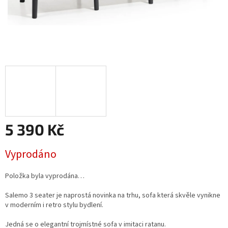
5 390 Kč
Měrná
Vyprodáno
cena:
Položka byla vyprodána…
Salemo 3 seater je naprostá novinka na trhu, sofa která skvěle vynikne
v moderním i retro stylu bydlení.
Jedná se o elegantní trojmístné sofa v imitaci ratanu.