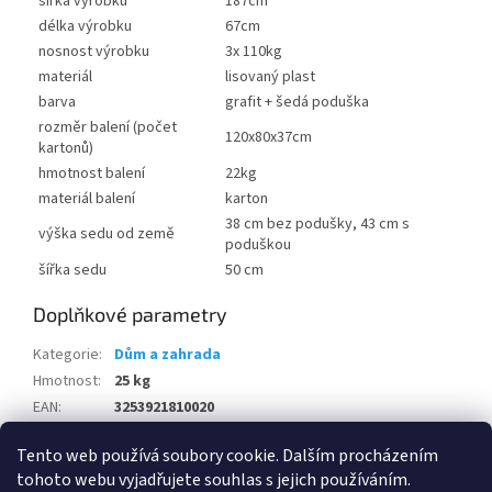
šířka výrobku
187cm
délka výrobku
67cm
nosnost výrobku
3x 110kg
materiál
lisovaný plast
barva
grafit + šedá poduška
rozměr balení (počet
120x80x37cm
kartonů)
hmotnost balení
22kg
materiál balení
karton
38 cm bez podušky, 43 cm s
výška sedu od země
poduškou
šířka sedu
50 cm
Doplňkové parametry
Kategorie
:
Dům a zahrada
Hmotnost
:
25 kg
EAN
:
3253921810020
Položka byla vyprodána…
Tento web používá soubory cookie. Dalším procházením
tohoto webu vyjadřujete souhlas s jejich používáním.