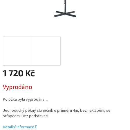
1 720 Kč
Měrná
Vyprodáno
cena:
Položka byla vyprodána…
Jednoduchý pěkný slunečník o průměru 4m, bez naklápění, se
střapcem. Bez podstavce.
Detailní informace