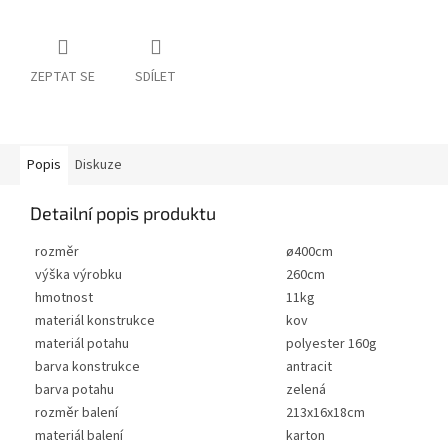
ZEPTAT SE
SDÍLET
Popis
Diskuze
Detailní popis produktu
rozměr
ø400cm
výška výrobku
260cm
hmotnost
11kg
materiál konstrukce
kov
materiál potahu
polyester 160g
barva konstrukce
antracit
barva potahu
zelená
rozměr balení
213x16x18cm
materiál balení
karton