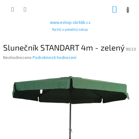
Přejít
NÁKUP
na
obsah
KOŠÍK
www.eshop-skrblik.cz
Rychlý a pohodlný nákup
Slunečník STANDART 4m - zelený
90/10
Průměrné
Neohodnoceno
Podrobnosti hodnocení
hodnocení
produktu
je
0,0
z
5
hvězdiček.