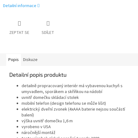
Detailní informace
ZEPTAT SE
SDÍLET
Popis
Diskuze
Detailní popis produktu
detailně propracovaný interiér má vybavenou kuchyň s
umyvadlem, sporákem a skříňkou na nádobí
uvnitř domečku skládací stolek
mobilní telefon (design telefonu se může lišit)
elektrický dveřní zvonek (4xAAA baterie nejsou součástí
balení)
výška uvnitř domečku 1,6 m
vyrobeno v USA
náročnější montáž