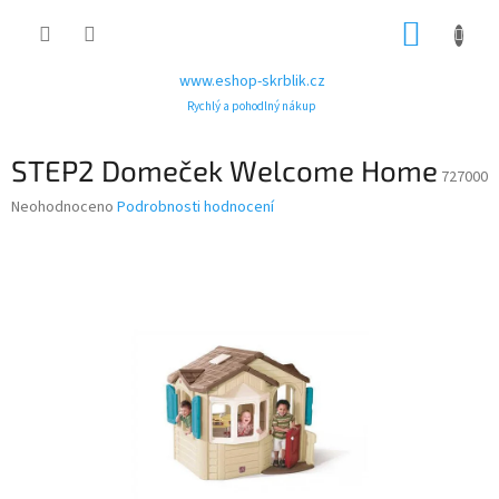
Přejít
NÁKUP
na
obsah
KOŠÍK
www.eshop-skrblik.cz
Rychlý a pohodlný nákup
STEP2 Domeček Welcome Home
727000
Průměrné
Neohodnoceno
Podrobnosti hodnocení
hodnocení
produktu
je
0,0
z
5
hvězdiček.