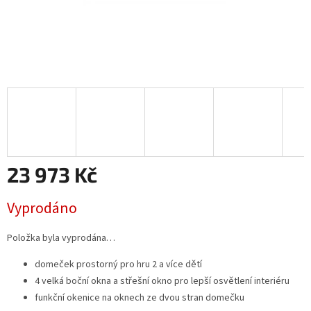
23 973 Kč
Měrná
Vyprodáno
cena:
Položka byla vyprodána…
domeček prostorný pro hru 2 a více dětí
4 velká boční okna a střešní okno pro lepší osvětlení interiéru
funkční okenice na oknech ze dvou stran domečku