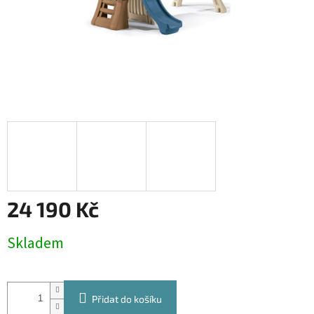
24 190 Kč
Měrná
Skladem
cena:
Přidat do košíku