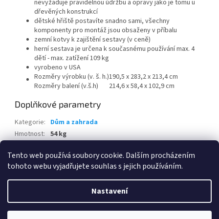
nevyžaduje pravidelnou údržbu a opravy jako je tomu u
dřevěných konstrukcí
dětské hřiště postavíte snadno sami, všechny
komponenty pro montáž jsou obsaženy v příbalu
zemní kotvy k zajištění sestavy (v ceně)
herní sestava je určena k současnému používání max. 4
dětí - max. zatížení 109 kg
vyrobeno v USA
Rozměry výrobku (v. š. h.)
190,5 x 283,2 x 213,4 cm
Rozměry balení (v.š.h)
214,6 x 58,4 x 102,9 cm
Doplňkové parametry
Kategorie
:
Dům a zahrada
Hmotnost
:
54 kg
EAN
:
733538850000
Tento web používá soubory cookie. Dalším procházením
tohoto webu vyjadřujete souhlas s jejich používáním.
Z
á
Nastavení
Vytvořil Shoptet
p
a
t