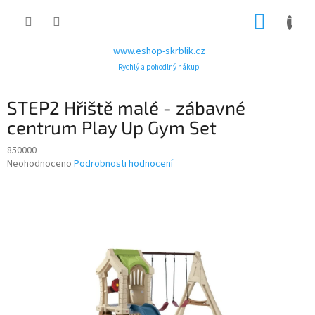
Přejít
NÁKUP
na
obsah
KOŠÍK
www.eshop-skrblik.cz
Rychlý a pohodlný nákup
STEP2 Hřiště malé - zábavné
centrum Play Up Gym Set
850000
Průměrné
Neohodnoceno
Podrobnosti hodnocení
hodnocení
produktu
je
0,0
z
5
hvězdiček.