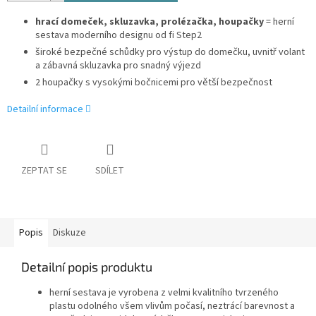
hrací domeček, skluzavka, prolézačka, houpačky
= herní
sestava moderního designu od fi Step2
široké bezpečné schůdky pro výstup do domečku, uvnitř volant
a zábavná skluzavka pro snadný výjezd
2 houpačky s vysokými bočnicemi pro větší bezpečnost
Detailní informace
ZEPTAT SE
SDÍLET
Popis
Diskuze
Detailní popis produktu
herní sestava je vyrobena z velmi kvalitního tvrzeného
plastu odolného všem vlivům počasí, neztrácí barevnost a