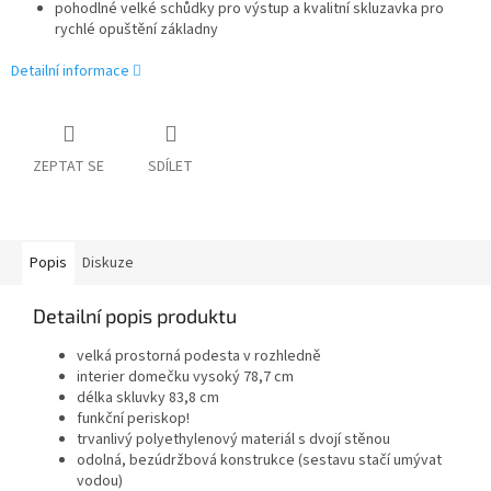
pohodlné velké schůdky pro výstup a kvalitní skluzavka pro
rychlé opuštění základny
Detailní informace
ZEPTAT SE
SDÍLET
Popis
Diskuze
Detailní popis produktu
velká prostorná podesta v rozhledně
interier domečku vysoký 78,7 cm
délka skluvky 83,8 cm
funkční periskop!
trvanlivý polyethylenový materiál s dvojí stěnou
odolná, bezúdržbová konstrukce (sestavu stačí umývat
vodou)