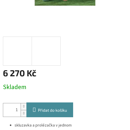
6 270 Kč
Měrná
Skladem
cena:
Přidat do košíku
skluzavka a prolézačka v jednom