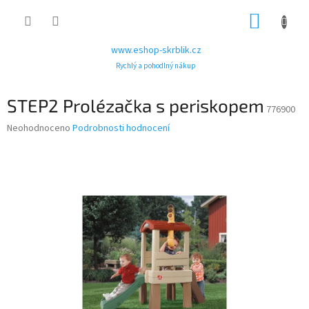
Přejít
NÁKUP
na
obsah
KOŠÍK
www.eshop-skrblik.cz
Rychlý a pohodlný nákup
STEP2 Prolézačka s periskopem
776900
Průměrné
Neohodnoceno
Podrobnosti hodnocení
hodnocení
produktu
je
0,0
z
5
hvězdiček.