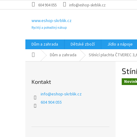
Přejít
604 904 055
info@eshop-skrblik.cz
na
obsah
www.eshop-skrblik.cz
Rychlý a pohodlný nákup
Dům a zahrada
Dětské zboží
Jídlo a nápoje
Domů
Dům a zahrada
Stínící plachta ČTVEREC 3
P
Stín
o
s
Kontakt
Novin
t
r
info
@
eshop-skrblik.cz
a
604 904 055
n
n
í
p
a
Přeskočit