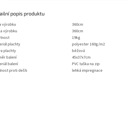
ailní popis produktu
a výrobku
360cm
ka výrobku
360cm
tnost
19kg
riál plachty
polyester 160g/m2
a plachty
béžová
měr balení
45x37x7cm
riál balení
PVC taška na zip
nost proti dešti
lehká impregnace