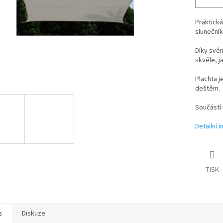
Praktická
slunečník
Díky své
skvěle, j
Plachta j
deštěm.
Součástí 
Detailní 
TISK
s
Diskuze