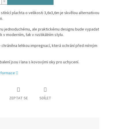
 stínící plachta o velikosti 3,6x3,6m je skvělou alternativou
u.
mu jednoduchému, ale praktickému designu bude vypadat
ak v moderním, tak v rustikálním stylu.
e chráněna lehkou impregnací, která ochrání před mírným
balení jsou i lana s kovovými oky pro uchycení.
informace
ZEPTAT SE
SDÍLET