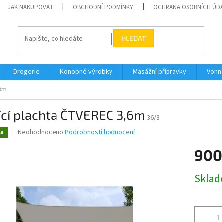
JAK NAKUPOVAT
OBCHODNÍ PODMÍNKY
OCHRANA OSOBNÍCH ÚD
HLEDAT
Drogerie
Konopné výrobky
Masážní přípravky
Vonn
,6m
ící plachta ČTVEREC 3,6m
36/3
Průměrné
Neohodnoceno
Podrobnosti hodnocení
ka
hodnocení
produktu
900
je
0,0
Měrná
Skla
z
cena:
5
hvězdiček.