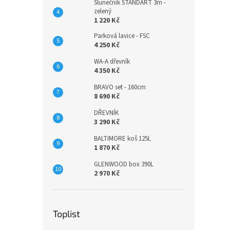
Slunečník STANDART 3m -
zelený
1 220 Kč
Parková lavice - FSC
4 250 Kč
WA-A dřevník
4 350 Kč
BRAVO set - 160cm
8 690 Kč
DŘEVNÍK
3 290 Kč
BALTIMORE koš 125L
1 870 Kč
GLENWOOD box 390L
2 970 Kč
Toplist