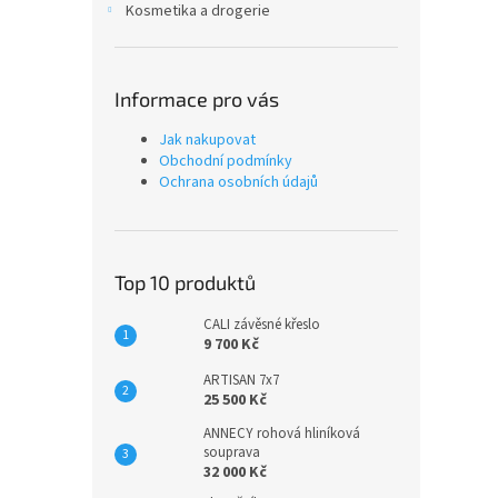
Kosmetika a drogerie
Informace pro vás
Jak nakupovat
Obchodní podmínky
Ochrana osobních údajů
Top 10 produktů
CALI závěsné křeslo
9 700 Kč
ARTISAN 7x7
25 500 Kč
ANNECY rohová hliníková
souprava
32 000 Kč