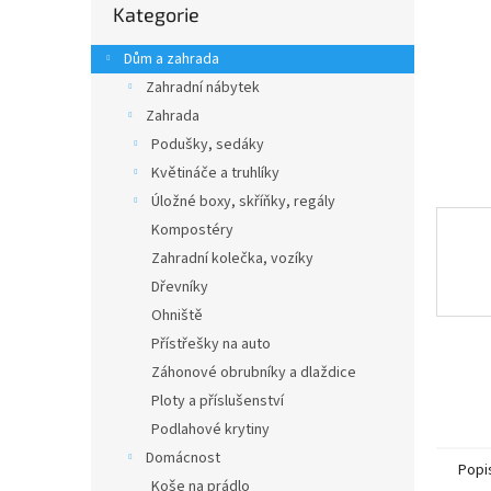
n
Kategorie
kategorie
e
l
Dům a zahrada
Zahradní nábytek
Zahrada
Podušky, sedáky
Květináče a truhlíky
Úložné boxy, skříňky, regály
Kompostéry
Zahradní kolečka, vozíky
Dřevníky
Ohniště
Přístřešky na auto
Záhonové obrubníky a dlaždice
Ploty a příslušenství
Podlahové krytiny
Domácnost
Popi
Koše na prádlo