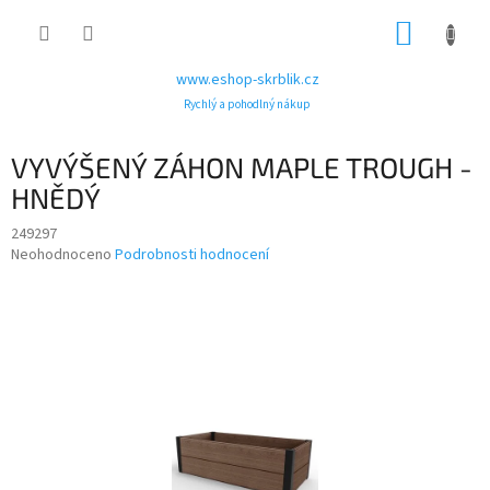
Přejít
NÁKUP
na
obsah
KOŠÍK
www.eshop-skrblik.cz
Rychlý a pohodlný nákup
VYVÝŠENÝ ZÁHON MAPLE TROUGH -
HNĚDÝ
249297
Průměrné
Neohodnoceno
Podrobnosti hodnocení
hodnocení
produktu
je
0,0
z
5
hvězdiček.