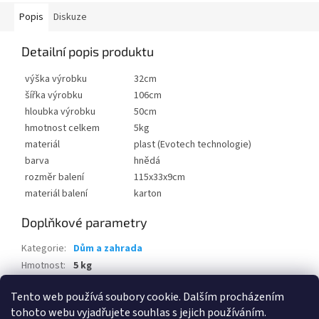
Popis
Diskuze
Detailní popis produktu
výška výrobku
32cm
šířka výrobku
106cm
hloubka výrobku
50cm
hmotnost celkem
5kg
materiál
plast (Evotech technologie)
barva
hnědá
rozměr balení
115x33x9cm
materiál balení
karton
Doplňkové parametry
Kategorie
:
Dům a zahrada
Hmotnost
:
5 kg
EAN
:
7290112633521
Tento web používá soubory cookie. Dalším procházením
tohoto webu vyjadřujete souhlas s jejich používáním.