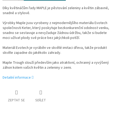
Díky květináčům řady MAPLE je pěstování zeleniny a květin zábavné,
snadné a stylové.
Výrobky Maple jsou vyrobeny z nejmodernějšího materiálu Evotech
společnosti Keter, který poskytuje bezkonkurenční odolnost venku,
snadno se sestavuje a nevyžaduje žádnou údržbu, takže si budete
moci užívat plody své práce bez jakýchkoli potíží.
Materiál Evotech je vyráběn ve skvělé imitaci dřeva, takže produkt
skvěle zapadne do jakékoliv zahrady.
Maple Trough slouží především jako atraktivní, ochranný a vyvýšený
záhon kolem vašich květin a zeleniny v zemi.
Detailní informace
ZEPTAT SE
SDÍLET