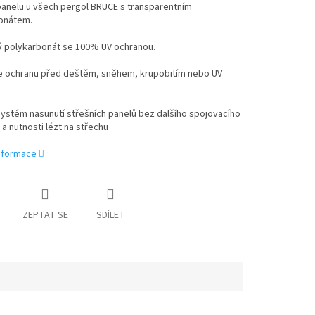
anelu u všech pergol BRUCE s transparentním
onátem.
ý polykarbonát se 100% UV ochranou.
e ochranu před deštěm, sněhem, krupobitím nebo UV
systém nasunutí střešních panelů bez dalšího spojovacího
 a nutnosti lézt na střechu
informace
ZEPTAT SE
SDÍLET