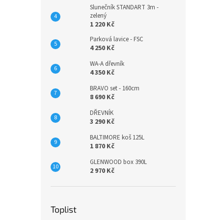
Slunečník STANDART 3m -
zelený
1 220 Kč
Parková lavice - FSC
4 250 Kč
WA-A dřevník
4 350 Kč
BRAVO set - 160cm
8 690 Kč
DŘEVNÍK
3 290 Kč
BALTIMORE koš 125L
1 870 Kč
GLENWOOD box 390L
2 970 Kč
Toplist