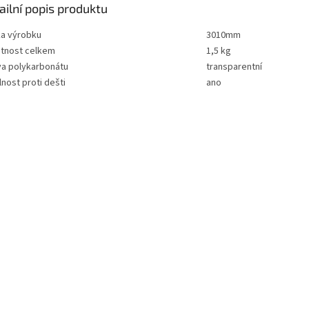
ailní popis produktu
ka výrobku
3010mm
tnost celkem
1,5 kg
va polykarbonátu
transparentní
nost proti dešti
ano