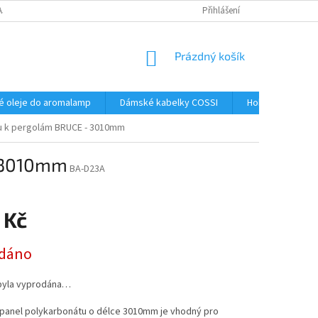
AJŮ
Přihlášení
NÁKUPNÍ
Prázdný košík
KOŠÍK
é oleje do aromalamp
Dámské kabelky COSSI
Hobby
Kos
u k pergolám BRUCE - 3010mm
- 3010mm
BA-D23A
 Kč
dáno
byla vyprodána…
 panel polykarbonátu o délce 3010mm je vhodný pro