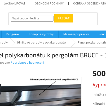
JAK NAKUPOVAT
OBCHODNÍ PODMÍNKY
OCHRANA OSOBNÍCH ÚD
HLEDAT
Drogerie
Konopné výrobky
Masážní přípravky
Vonn
rgoly
Hliníkové pergoly s polykarbonátem
Panel polykarbonát
el polykarbonátu k pergolám BRUCE 
né
noceno
Podrobnosti hodnocení
ní
500
u
Měrná
Vypro
cena:
ek.
Položka 
Náhradní