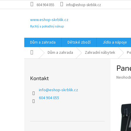
Přejít
604 904 055
info@eshop-skrblik.cz
na
obsah
www.eshop-skrblik.cz
Rychlý a pohodlný nákup
Dům a zahrada
Dětské zboží
Jídlo a nápoje
Domů
Dům a zahrada
Zahradní nábytek
Pe
P
Pan
o
s
Průměr
Neohod
Kontakt
t
hodnoce
r
produkt
info
@
eshop-skrblik.cz
a
je
604 904 055
0,0
n
z
n
5
í
hvězdič
p
a
Přeskočit