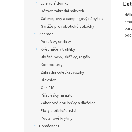
Det
zahradní domky
Dětský zahradní nábytek
dél
Cateringový a campingový nábytek
hmo
Garáže pro robotické sekačky
bar
Zahrada
odol
Podušky, sedáky
Květináče a truhlíky
Úložné boxy, skříňky, regály
Kompostéry
Zahradní kolečka, vozíky
Dřevníky
Ohniště
Přístřešky na auto
Záhonové obrubníky a dlaždice
Ploty a příslušenství
Podlahové krytiny
Domácnost