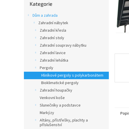
n
Kategorie
kategorie
e
l
Dům a zahrada
Zahradní nábytek
Zahradní křesla
Zahradní stoly
Zahradní soupravy nábytku
Zahradní lavice
Zahradní lehátka
Pergoly
Hliníkové pergoly s polykarbonátem
Bioklimatické pergoly
Zahradní houpačky
Venkovní koše
Slunečníky a podstavce
Markýzy
Popi
Altány, přístřešky, plachty a
příslušenství