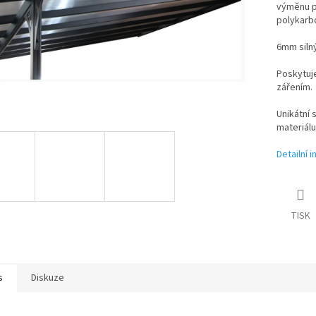
výměnu p
polykarb
6mm siln
Poskytuj
zářením.
Unikátní 
materiálu
Detailní 
TISK
s
Diskuze