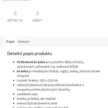
ZEPTAT SE
SDÍLET
Popis
Diskuze
Detailní popis produktu
fotbalová branka
pro použití v tělocvičnách,
sportovních zařízeních i na venkovní hřiště
branka
je vhodná pro fotbal, rugby, hokej, přesné házení
a kopání
rozměr branky: 165 x 120 cm
robustní plastová nárazuvzdorná konstrukce s
bezpečnostními plastovými rámečky
zaoblené rohy
branka je lehká, ale stabilní
nemusí být ukotvena k zemi