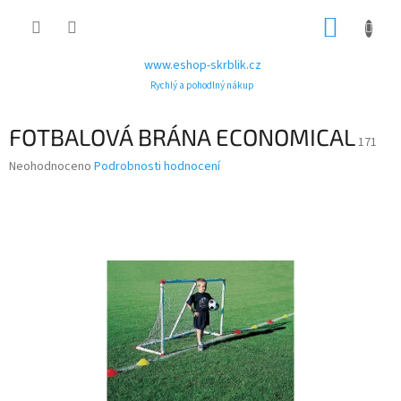
Přejít
NÁKUP
na
obsah
KOŠÍK
www.eshop-skrblik.cz
Rychlý a pohodlný nákup
FOTBALOVÁ BRÁNA ECONOMICAL
171
Průměrné
Neohodnoceno
Podrobnosti hodnocení
hodnocení
produktu
je
0,0
z
5
hvězdiček.