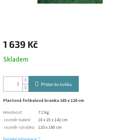
1 639 Kč
Měrná
Skladem
cena:
Přidat do košíku
Plastová fotbalová branka 165 x 120 cm
Hmotnost
:
7.2 kg
rozměr balení
:
18 x 25 x 142 cm
rozměr výrobku
:
120 x 165 cm
Detailní informace