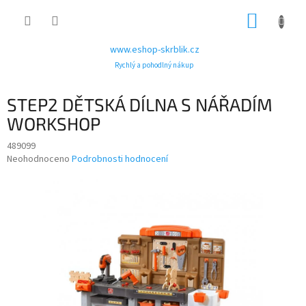
Přejít
NÁKUP
na
obsah
KOŠÍK
www.eshop-skrblik.cz
Rychlý a pohodlný nákup
STEP2 DĚTSKÁ DÍLNA S NÁŘADÍM
WORKSHOP
489099
Průměrné
Neohodnoceno
Podrobnosti hodnocení
hodnocení
produktu
je
0,0
z
5
hvězdiček.