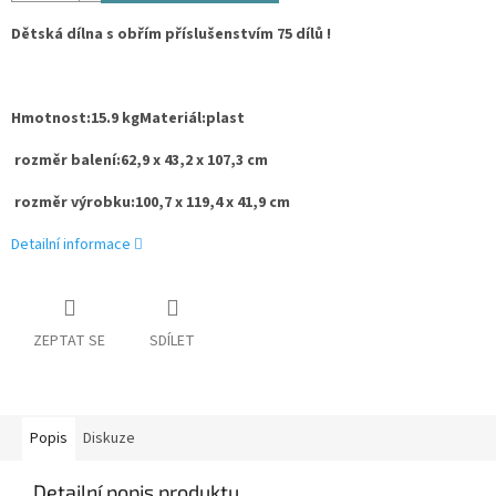
Dětská dílna s obřím příslušenstvím 75 dílů !
Hmotnost
:
15.9 kg
Materiál
:
plast
rozměr balení
:
62,9 x 43,2 x 107,3 cm
rozměr výrobku
:
100,7 x 119,4 x 41,9 cm
Detailní informace
ZEPTAT SE
SDÍLET
Popis
Diskuze
Detailní popis produktu