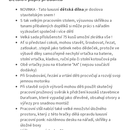
NOVINKA - Tato luxusní
dětská dílna
je doslova
stavitelským snem !
S tak velkým pracovním stolem, výsuvnou skříňkou a
tunami přibalených doplňků si může práci s nářadím
vyzkoušet společně i více dětí
Velká sada příslušenství 75 kusů umožní zkrátka vše !
Ať si představí cokoli, mohou stavět, šroubovat, řezat,
zatloukat...stejně jako tatínek nebo dědeček, protože ve
výbavě dílny samozřejmě nechybí vrtačka na baterie,
stolní vrtačka, kladivo, ruční pila či stolní kotoučová pila
Obě vrtačky jsou na 4 baterie "AA" ( nejsou součástí
dodávky)
Při šroubování, řezání a vrtání děti procvičují a rozvíjí svoji
jemnou motoriku
Při stavbě svých výtvorů mohou děti použít skutečný
pracovní pružinový svěrák k přidržení kousků stavebnice
Durafoam, které vypadají jako dřevěné, obsahují otvory a
výřezy pro snadnou montáž
Pracovní stůl nabízí také velké množství úložného
prostoru, který z této hračky dělá opravdu luxusní
pracovní ponk: nástěnnou desku na nářadí, skříňky a
úložné boxy