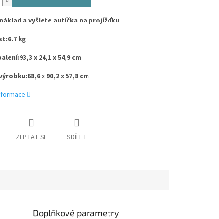
náklad a vyšlete autíčka na projížďku
st
:
6.7 kg
balení
:
93,3 x 24,1 x 54,9 cm
výrobku
:
68,6 x 90,2 x 57,8 cm
informace
ZEPTAT SE
SDÍLET
Doplňkové parametry