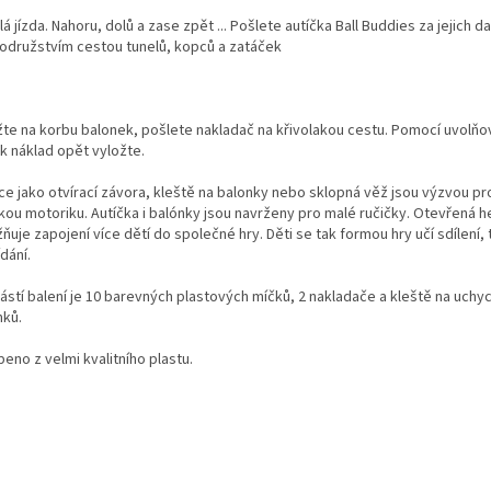
á jízda. Nahoru, dolů a zase zpět ... Pošlete autíčka Ball Buddies za jejich d
odružstvím cestou tunelů, kopců a zatáček
žte na korbu balonek, pošlete nakladač na křivolakou cestu. Pomocí uvolňo
k náklad opět vyložte.
ce jako otvírací závora, kleště na balonky nebo sklopná věž jsou výzvou p
kou motoriku. Autíčka i balónky jsou navrženy pro malé ručičky. Otevřená h
uje zapojení více dětí do společné hry. Děti se tak formou hry učí sdílení, 
ídání.
ástí balení je 10 barevných plastových míčků, 2 nakladače a kleště na uchy
nků.
eno z velmi kvalitního plastu.