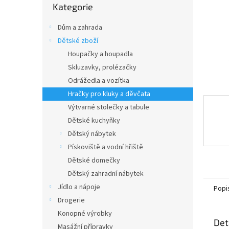
n
Kategorie
kategorie
e
l
Dům a zahrada
Dětské zboží
Houpačky a houpadla
Skluzavky, prolézačky
Odrážedla a vozítka
Hračky pro kluky a děvčata
Výtvarné stolečky a tabule
Dětské kuchyňky
Dětský nábytek
Pískoviště a vodní hřiště
Dětské domečky
Dětský zahradní nábytek
Jídlo a nápoje
Popi
Drogerie
Konopné výrobky
Det
Masážní přípravky