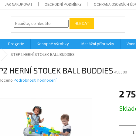
JAK NAKUPOVAT
OBCHODNÍ PODMÍNKY
OCHRANA OSOBNÍCH ÚD
HLEDAT
Drogerie
Konopné výrobky
Masážní přípravky
Vonn
STEP2 HERNÍ STOLEK BALL BUDDIES
P2 HERNÍ STOLEK BALL BUDDIES
495500
né
noceno
Podrobnosti hodnocení
ní
2 75
u
Měrná
Skla
cena:
ek.