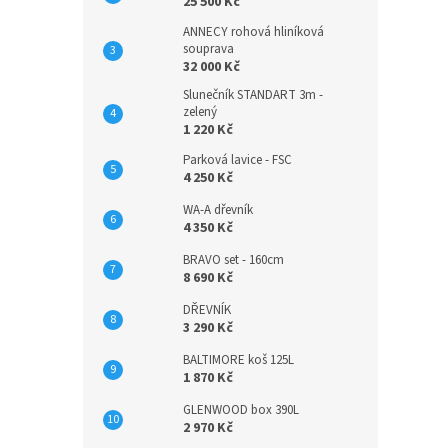
25 500 Kč
ANNECY rohová hliníková
souprava
32 000 Kč
Slunečník STANDART 3m -
zelený
1 220 Kč
Parková lavice - FSC
4 250 Kč
WA-A dřevník
4 350 Kč
BRAVO set - 160cm
8 690 Kč
DŘEVNÍK
3 290 Kč
BALTIMORE koš 125L
1 870 Kč
GLENWOOD box 390L
2 970 Kč