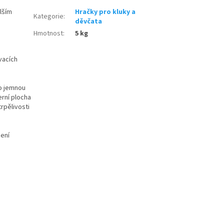
alším
Hračky pro kluky a
Kategorie
:
děvčata
Hmotnost
:
5 kg
vacích
ro jemnou
erní plocha
trpělivosti
cení