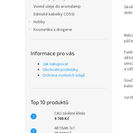
Vonné oleje do aromalamp
Skvěl
dobr
Dámské kabelky COSSI
Hobby
Kosmetika a drogerie
Nalo
páče
Funk
Informace pro vás
děts
umožň
Jak nakupovat
a stř
Obchodní podmínky
Ochrana osobních údajů
Souč
baló
vyrob
Top 10 produktů
CALI závěsné křeslo
9 700 Kč
ARTISAN 7x7