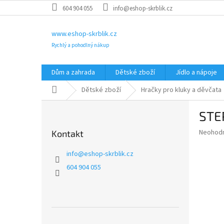
Přejít
604 904 055
info@eshop-skrblik.cz
na
obsah
www.eshop-skrblik.cz
Rychlý a pohodlný nákup
Dům a zahrada
Dětské zboží
Jídlo a nápoje
Domů
Dětské zboží
Hračky pro kluky a děvčata
P
STE
o
s
Průměr
Neohod
Kontakt
t
hodnoce
r
produkt
info
@
eshop-skrblik.cz
a
je
604 904 055
0,0
n
z
n
5
í
hvězdič
p
a
Přeskočit