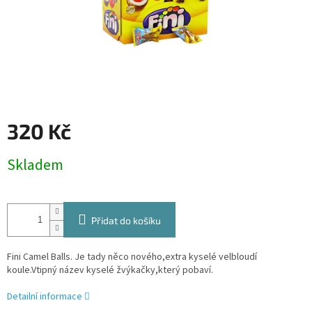
320 Kč
Měrná
Skladem
cena:
Přidat do košíku
Fini Camel Balls. Je tady něco nového,extra kyselé velbloudí
koule.Vtipný název kyselé žvýkačky,který pobaví.
Detailní informace