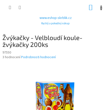
Přejít
NÁKUP
na
obsah
KOŠÍK
www.eshop-skrblik.cz
Rychlý a pohodlný nákup
Žvýkačky - Velbloudí koule-
žvýkačky 200ks
97550
Průměrné
3 hodnocení
Podrobnosti hodnocení
hodnocení
produktu
je
3,7
z
5
hvězdiček.