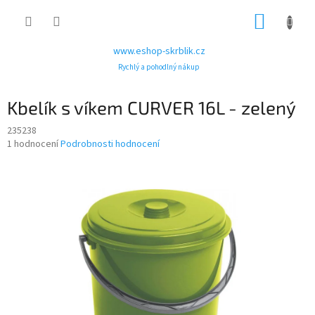
Přejít
NÁKUP
na
obsah
KOŠÍK
www.eshop-skrblik.cz
Rychlý a pohodlný nákup
Kbelík s víkem CURVER 16L - zelený
235238
Průměrné
1 hodnocení
Podrobnosti hodnocení
hodnocení
produktu
je
1,0
z
5
hvězdiček.