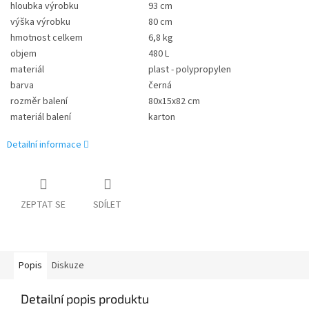
hloubka výrobku
93 cm
výška výrobku
80 cm
hmotnost celkem
6,8 kg
objem
480 L
materiál
plast - polypropylen
barva
černá
rozměr balení
80x15x82 cm
materiál balení
karton
Detailní informace
ZEPTAT SE
SDÍLET
Popis
Diskuze
Detailní popis produktu