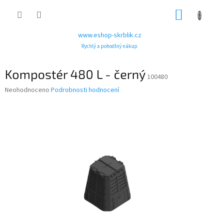
Přejít
NÁKUP
na
obsah
KOŠÍK
www.eshop-skrblik.cz
Rychlý a pohodlný nákup
Kompostér 480 L - černý
100480
Průměrné
Neohodnoceno
Podrobnosti hodnocení
hodnocení
produktu
je
0,0
z
5
hvězdiček.