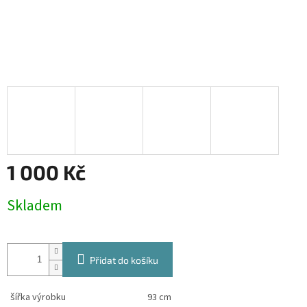
1 000 Kč
Měrná
Skladem
cena:
Přidat do košíku
šířka výrobku
93 cm