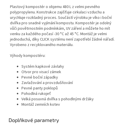
Plastový kompostér o objemu 480 L z velmi pevného
polypropylenu. Konstrukce zajišťuje cirkulaci vzduchu a
urychluje rozkladný proces. Součástí výrobku je víko i boční
dvířka pro snadné vyjímání kompostu. Kompostér je odolný
vůči povětrnostním podmínkám, UV záření a můžete ho mít
venku za každého počasí -30 °C až 45 °C. Montáž je velmi
jednoduchá, díky CLICK systému není zapotřebí žádné nářadí.
Vyrobeno z recyklovaného materiálu.
Výhody kompostéru:
Systém kapkové závlahy
Otvor pro visací zámek
Pevné boční západky
Zavlažování a provzdušňování
Pevné panty poklopů
Pohodlná rukojeť
Velká posuvná dvířka s pohodlnými držáky
Montáž zemních kotev
Doplňkové parametry