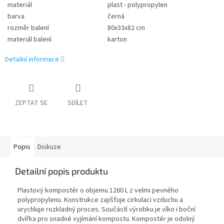
materiál
plast - polypropylen
barva
černá
rozměr balení
80x33x82 cm
materiál balení
karton
Detailní informace
ZEPTAT SE
SDÍLET
Popis
Diskuze
Detailní popis produktu
Plastový kompostér o objemu 1260 L z velmi pevného
polypropylenu. Konstrukce zajišťuje cirkulaci vzduchu a
urychluje rozkladný proces. Součástí výrobku je víko i boční
dvířka pro snadné vyjímání kompostu. Kompostér je odolný