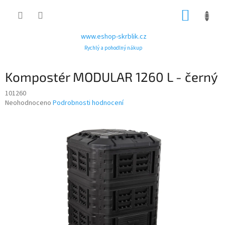
Přejít
NÁKUP
na
obsah
KOŠÍK
www.eshop-skrblik.cz
Rychlý a pohodlný nákup
Kompostér MODULAR 1260 L - černý
101260
Průměrné
Neohodnoceno
Podrobnosti hodnocení
hodnocení
produktu
je
0,0
z
5
hvězdiček.