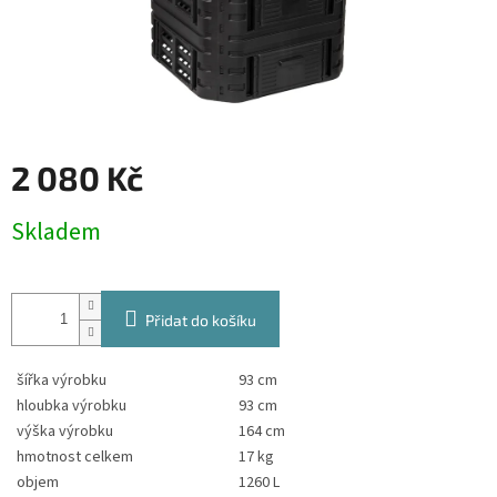
2 080 Kč
Měrná
Skladem
cena:
Přidat do košíku
šířka výrobku
93 cm
hloubka výrobku
93 cm
výška výrobku
164 cm
hmotnost celkem
17 kg
objem
1260 L