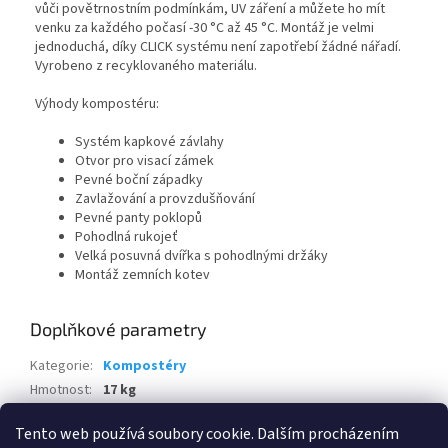
vůči povětrnostním podmínkám, UV záření a můžete ho mít
venku za každého počasí -30 °C až 45 °C. Montáž je velmi
jednoduchá, díky CLICK systému není zapotřebí žádné nářadí.
Vyrobeno z recyklovaného materiálu.
Výhody kompostéru:
Systém kapkové závlahy
Otvor pro visací zámek
Pevné boční západky
Zavlažování a provzdušňování
Pevné panty poklopů
Pohodlná rukojeť
Velká posuvná dvířka s pohodlnými držáky
Montáž zemních kotev
Doplňkové parametry
Kategorie
:
Kompostéry
Hmotnost
:
17 kg
EAN
:
8595226711752
Tento web používá soubory cookie. Dalším procházením