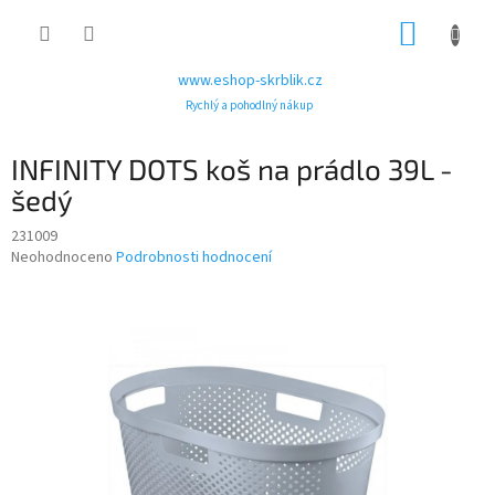
Přejít
NÁKUP
na
obsah
KOŠÍK
www.eshop-skrblik.cz
Rychlý a pohodlný nákup
INFINITY DOTS koš na prádlo 39L -
šedý
231009
Průměrné
Neohodnoceno
Podrobnosti hodnocení
hodnocení
produktu
je
0,0
z
5
hvězdiček.