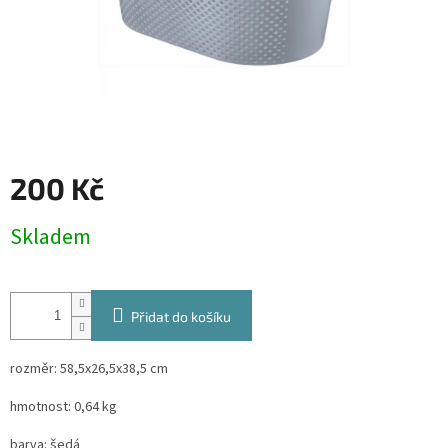
200 Kč
Měrná
Skladem
cena:
Přidat do košíku
rozměr: 58,5x26,5x38,5 cm
hmotnost: 0,64 kg
barva: šedá