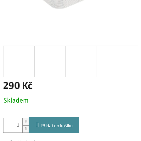
290 Kč
Měrná
Skladem
cena:
Přidat do košíku