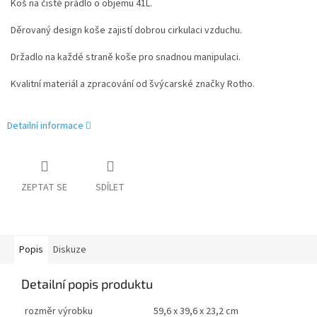
Koš na čisté prádlo o objemu 41L.
Děrovaný design koše zajistí dobrou cirkulaci vzduchu.
Držadlo na každé straně koše pro snadnou manipulaci.
Kvalitní materiál a zpracování od švýcarské značky Rotho.
Detailní informace
ZEPTAT SE
SDÍLET
Popis
Diskuze
Detailní popis produktu
rozměr výrobku
59,6 x 39,6 x 23,2 cm