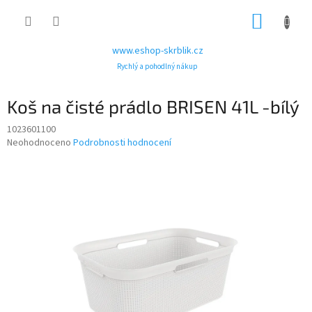
Přejít
NÁKUP
na
obsah
KOŠÍK
www.eshop-skrblik.cz
Rychlý a pohodlný nákup
Koš na čisté prádlo BRISEN 41L -bílý
1023601100
Průměrné
Neohodnoceno
Podrobnosti hodnocení
hodnocení
produktu
je
0,0
z
5
hvězdiček.