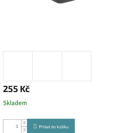
255 Kč
Měrná
Skladem
cena:
Přidat do košíku