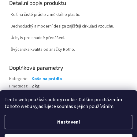
Detailní popis produktu
Koš na čisté prádlo z měkkého plastu.
Jednoduchý a moderní design zajišťují cirkulaci vzduchu.
Úchyty pro snadné přenášení.
Švýcarská kvalita od značky Rotho.
Doplňkové parametry
Kategorie
:
Koše na prádlo
Hmotnost
:
2 kg
EAN
:
7610859249432
Tento web používá soubory cookie. Dalším procházením
tohoto webu vyjadřujete souhlas s jejich používáním.
Z
á
Nastavení
Vytvořil Shoptet
p
a