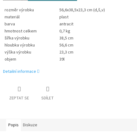
rozměr výrobku
56,6x38,5x23,3 cm (d,š,v)
materiál
plast
barva
antracit
hmotnost celkem
0,7 kg
šířka výrobku
38,5 cm
hloubka výrobku
56,6 cm
výška výrobku
23,3 cm
objem
39l
Detailní informace
ZEPTAT SE
SDÍLET
Popis
Diskuze