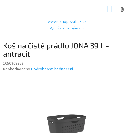
Přejít
NÁKUP
na
obsah
KOŠÍK
www.eshop-skrblik.cz
Rychlý a pohodlný nákup
Koš na čisté prádlo JONA 39 L -
antracit
1050808853
Průměrné
Neohodnoceno
Podrobnosti hodnocení
hodnocení
produktu
je
0,0
z
5
hvězdiček.