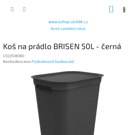
Přejít
NÁKUP
na
obsah
KOŠÍK
www.eshop-skrblik.cz
Rychlý a pohodlný nákup
Koš na prádlo BRISEN 50L - černá
1023508080
Průměrné
Neohodnoceno
Podrobnosti hodnocení
hodnocení
produktu
je
0,0
z
5
hvězdiček.