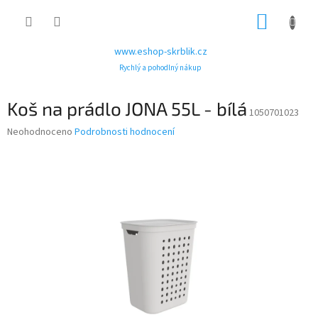
Přejít
NÁKUP
na
obsah
KOŠÍK
www.eshop-skrblik.cz
Rychlý a pohodlný nákup
Koš na prádlo JONA 55L - bílá
1050701023
Průměrné
Neohodnoceno
Podrobnosti hodnocení
hodnocení
produktu
je
0,0
z
5
hvězdiček.