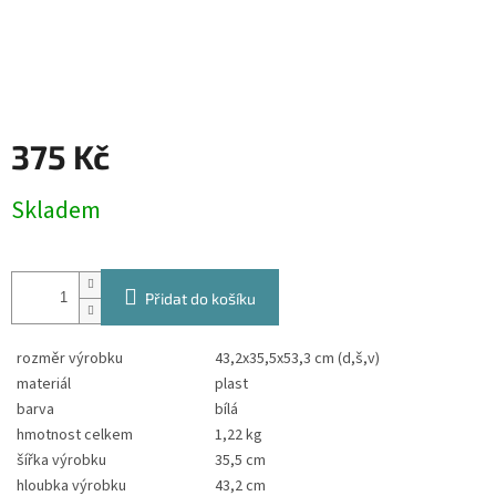
375 Kč
Měrná
Skladem
cena:
Přidat do košíku
rozměr výrobku
43,2x35,5x53,3 cm (d,š,v)
materiál
plast
barva
bílá
hmotnost celkem
1,22 kg
šířka výrobku
35,5 cm
hloubka výrobku
43,2 cm