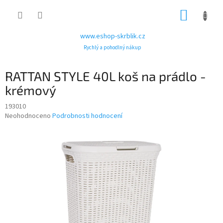
Přejít
NÁKUP
na
obsah
KOŠÍK
www.eshop-skrblik.cz
Rychlý a pohodlný nákup
RATTAN STYLE 40L koš na prádlo -
krémový
193010
Průměrné
Neohodnoceno
Podrobnosti hodnocení
hodnocení
produktu
je
0,0
z
5
hvězdiček.