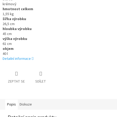
krémový
hmotnost celkem
1,55 kg
šířka výrobku
26,5 cm
hloubka výrobku
45 cm
výška výrobku
61 cm
objem
40 l
Detailní informace
ZEPTAT SE
SDÍLET
Popis
Diskuze