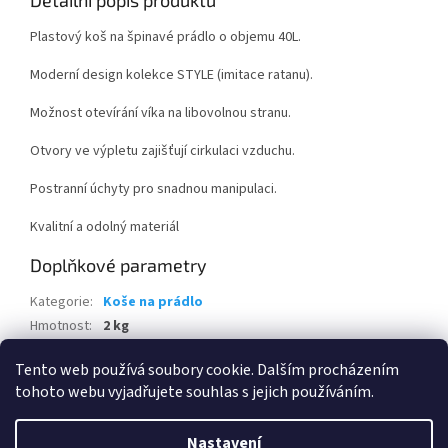
Detailní popis produktu
Plastový koš na špinavé prádlo o objemu 40L.
Moderní design kolekce STYLE (imitace ratanu).
Možnost otevírání víka na libovolnou stranu.
Otvory ve výpletu zajišťují cirkulaci vzduchu.
Postranní úchyty pro snadnou manipulaci.
Kvalitní a odolný materiál
Doplňkové parametry
Kategorie
:
Koše na prádlo
Hmotnost
:
2 kg
EAN
:
3253920709004
Tento web používá soubory cookie. Dalším procházením
tohoto webu vyjadřujete souhlas s jejich používáním.
Z
á
Nastavení