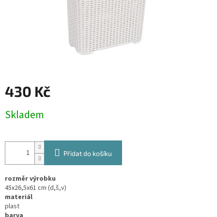
430 Kč
Měrná
Skladem
cena:
Přidat do košíku
rozměr výrobku
45x26,5x61 cm (d,š,v)
materiál
plast
barva