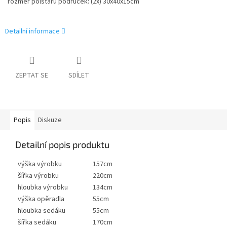
rozměr polštářů područek: (2x) 30x40x15cm
Detailní informace
ZEPTAT SE
SDÍLET
Popis
Diskuze
Detailní popis produktu
výška výrobku
157cm
šířka výrobku
220cm
hloubka výrobku
134cm
výška opěradla
55cm
hloubka sedáku
55cm
šířka sedáku
170cm