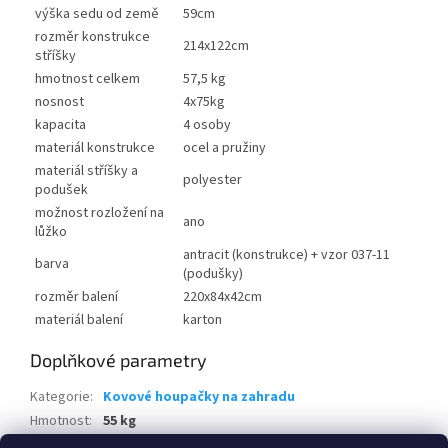
výška sedu od země
59cm
rozměr konstrukce
214x122cm
stříšky
hmotnost celkem
57,5 kg
nosnost
4x75kg
kapacita
4 osoby
materiál konstrukce
ocel a pružiny
materiál stříšky a
polyester
podušek
možnost rozložení na
ano
lůžko
antracit (konstrukce) + vzor 037-11
barva
(podušky)
rozměr balení
220x84x42cm
materiál balení
karton
Doplňkové parametry
Kategorie
:
Kovové houpačky na zahradu
Hmotnost
:
55 kg
EAN
:
5904134912275