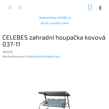
Přejít
NÁKUP
na
obsah
KOŠÍK
www.eshop-skrblik.cz
Rychlý a pohodlný nákup
CELEBES zahradní houpačka kovová
037-11
482830
Průměrné
Neohodnoceno
Podrobnosti hodnocení
hodnocení
produktu
je
0,0
z
5
hvězdiček.