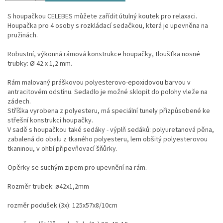
S houpačkou CELEBES můžete zařídit útulný koutek pro relaxaci.
Houpačka pro 4 osoby s rozkládací sedačkou, která je upevněna na
pružinách.
Robustní, výkonná rámová konstrukce houpačky, tloušťka nosné
trubky: Ø 42 x 1,2 mm.
Rám malovaný práškovou polyesterovo-epoxidovou barvou v
antracitovém odstínu. Sedadlo je možné sklopit do polohy vleže na
zádech.
Stříška vyrobena z polyesteru, má speciální tunely přizpůsobené ke
střešní konstrukci houpačky.
V sadě s houpačkou také sedáky - výplň sedáků: polyuretanová pěna,
zabalená do obalu z tkaného polyesteru, lem obšitý polyesterovou
tkaninou, v ohbí připevňovací šňůrky.
Opěrky se suchým zipem pro upevnění na rám.
Rozměr trubek: ø42x1,2mm
rozměr podušek (3x): 125x57x8/10cm