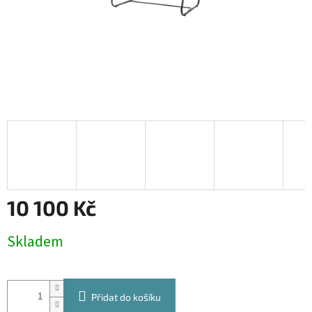
10 100 Kč
Měrná
Skladem
cena:
Přidat do košíku