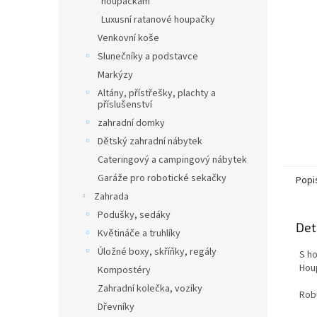
houpačkám
Luxusní ratanové houpačky
Venkovní koše
Slunečníky a podstavce
Markýzy
Altány, přístřešky, plachty a
příslušenství
zahradní domky
Dětský zahradní nábytek
Cateringový a campingový nábytek
Garáže pro robotické sekačky
Popi
Zahrada
Podušky, sedáky
Det
Květináče a truhlíky
Úložné boxy, skříňky, regály
S ho
Houp
Kompostéry
Zahradní kolečka, vozíky
Rob
Dřevníky