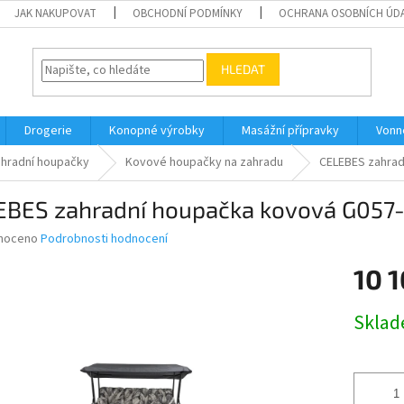
JAK NAKUPOVAT
OBCHODNÍ PODMÍNKY
OCHRANA OSOBNÍCH ÚD
HLEDAT
Drogerie
Konopné výrobky
Masážní přípravky
Vonn
hradní houpačky
Kovové houpačky na zahradu
CELEBES zahrad
EBES zahradní houpačka kovová G057
né
noceno
Podrobnosti hodnocení
ní
10 
u
Měrná
Skla
cena:
ek.