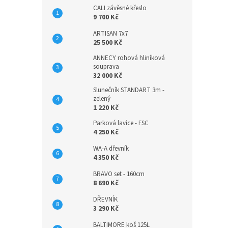
CALI závěsné křeslo
9 700 Kč
ARTISAN 7x7
25 500 Kč
ANNECY rohová hliníková
souprava
32 000 Kč
Slunečník STANDART 3m -
zelený
1 220 Kč
Parková lavice - FSC
4 250 Kč
WA-A dřevník
4 350 Kč
BRAVO set - 160cm
8 690 Kč
DŘEVNÍK
3 290 Kč
BALTIMORE koš 125L