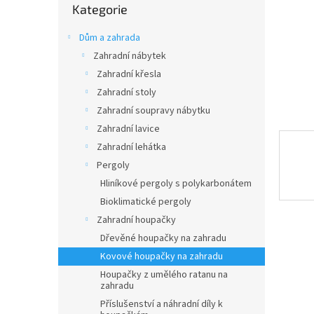
n
Kategorie
kategorie
e
l
Dům a zahrada
Zahradní nábytek
Zahradní křesla
Zahradní stoly
Zahradní soupravy nábytku
Zahradní lavice
Zahradní lehátka
Pergoly
Hliníkové pergoly s polykarbonátem
Bioklimatické pergoly
Zahradní houpačky
Dřevěné houpačky na zahradu
Kovové houpačky na zahradu
Houpačky z umělého ratanu na
zahradu
Příslušenství a náhradní díly k