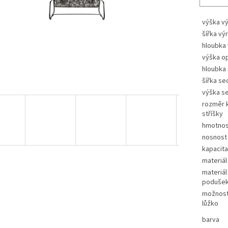
výška v
šířka vý
hloubka
výška o
hloubka
šířka se
výška s
rozměr 
stříšky
hmotnos
nosnost
kapacita
materiál
materiál 
poduše
možnost
lůžko
barva