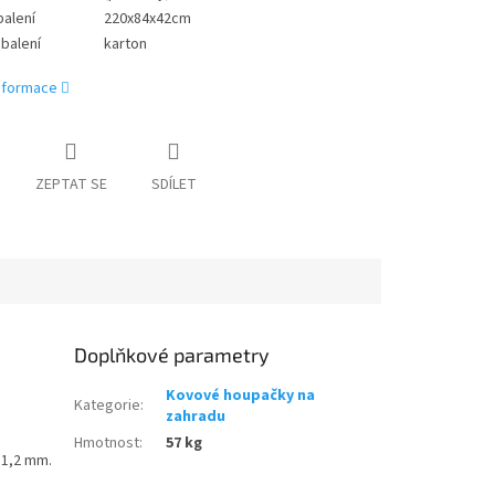
alení
220x84x42cm
 balení
karton
informace
ZEPTAT SE
SDÍLET
Doplňkové parametry
Kovové houpačky na
Kategorie
:
zahradu
Hmotnost
:
57 kg
 1,2 mm.