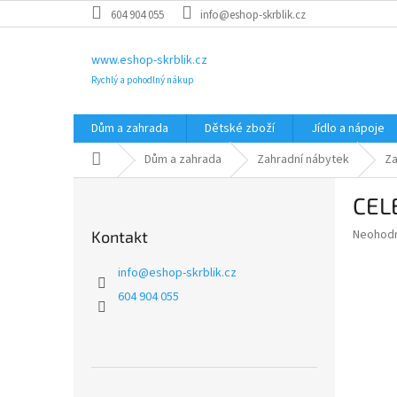
Přejít
604 904 055
info@eshop-skrblik.cz
na
obsah
www.eshop-skrblik.cz
Rychlý a pohodlný nákup
Dům a zahrada
Dětské zboží
Jídlo a nápoje
Domů
Dům a zahrada
Zahradní nábytek
Za
P
CEL
o
s
Průměr
Neohod
Kontakt
t
hodnoce
r
produkt
info
@
eshop-skrblik.cz
a
je
604 904 055
0,0
n
z
n
5
í
hvězdič
p
a
Přeskočit