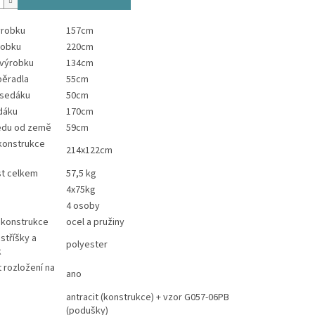
ýrobku
157cm
robku
220cm
 výrobku
134cm
pěradla
55cm
 sedáku
50cm
dáku
170cm
edu od země
59cm
konstrukce
214x122cm
t celkem
57,5 kg
4x75kg
4 osoby
 konstrukce
ocel a pružiny
stříšky a
polyester
k
 rozložení na
ano
antracit (konstrukce) + vzor G057-06PB
(podušky)