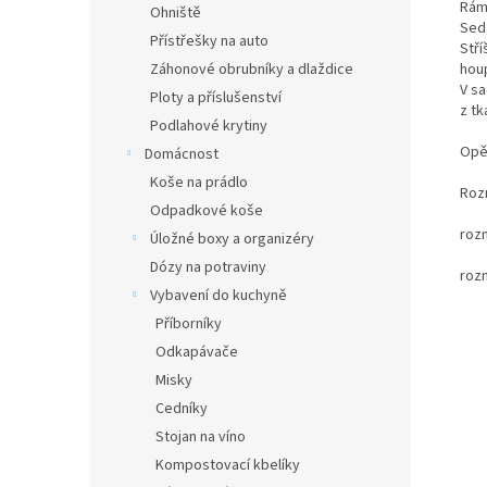
Rám
Ohniště
Seda
Přístřešky na auto
Stří
Záhonové obrubníky a dlaždice
hou
V s
Ploty a příslušenství
z tk
Podlahové krytiny
Opě
Domácnost
Koše na prádlo
Roz
Odpadkové koše
roz
Úložné boxy a organizéry
Dózy na potraviny
roz
Vybavení do kuchyně
Příborníky
Odkapávače
Misky
Cedníky
Stojan na víno
Kompostovací kbelíky