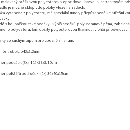
 malovaný práškovou polyesterovo-epoxidovou barvou v antracitovém ods
dlo je možné sklopit do polohy vleže na zádech.
ška vyrobena z polyesteru, má speciální tunely přizpůsobené ke střešní ko
pačky.
adě s houpačkou také sedáky - výplň sedáků: polyuretanová pěna, zabalená
aného polyesteru, lem obšitý polyesterovou tkaninou, v ohbí připevňovací 
rky se suchým zipem pro upevnění na rám.
měr trubek: ø42x1,2mm
měr podušek (3x): 125x57x8/10cm
měr polštářů područek: (2x) 30x40x15cm