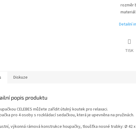
rozměr b
materiál
Detailní 
TISK
s
Diskuze
ailní popis produktu
upačkou CELEBES můžete zařídit útulný koutek pro relaxaci.
ačka pro 4 osoby s rozkládací sedačkou, která je upevněna na pružinách.
ustní, výkonná rámová konstrukce houpačky, tloušťka nosné trubky: Ø 42 x