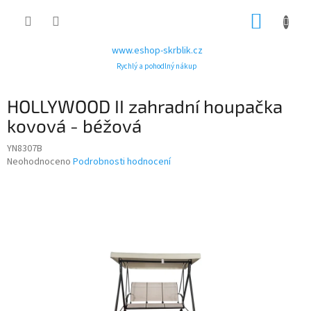
Přejít
NÁKUP
na
obsah
KOŠÍK
www.eshop-skrblik.cz
Rychlý a pohodlný nákup
HOLLYWOOD II zahradní houpačka
kovová - béžová
YN8307B
Průměrné
Neohodnoceno
Podrobnosti hodnocení
hodnocení
produktu
je
0,0
z
5
hvězdiček.