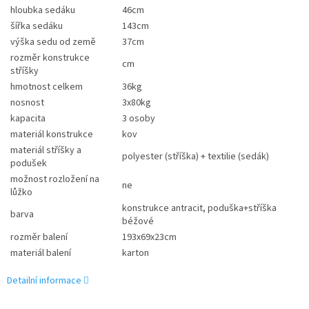
hloubka sedáku
46cm
šířka sedáku
143cm
výška sedu od země
37cm
rozměr konstrukce
cm
stříšky
hmotnost celkem
36kg
nosnost
3x80kg
kapacita
3 osoby
materiál konstrukce
kov
materiál stříšky a
polyester (stříška) + textilie (sedák)
podušek
možnost rozložení na
ne
lůžko
konstrukce antracit, poduška+stříška
barva
béžové
rozměr balení
193x69x23cm
materiál balení
karton
Detailní informace