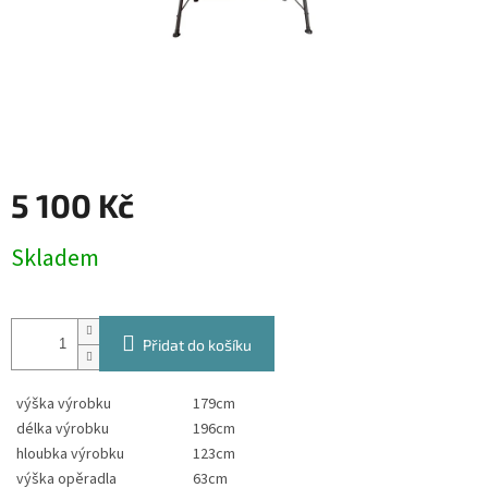
5 100 Kč
Měrná
Skladem
cena:
Přidat do košíku
výška výrobku
179cm
délka výrobku
196cm
hloubka výrobku
123cm
výška opěradla
63cm