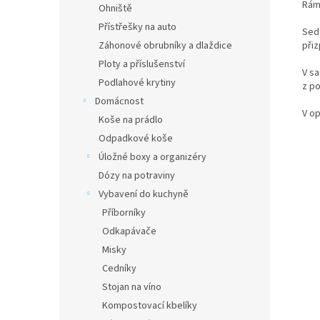
Rám
Ohniště
Přístřešky na auto
Seda
Záhonové obrubníky a dlaždice
při
Ploty a příslušenství
V sa
Podlahové krytiny
z po
Domácnost
V op
Koše na prádlo
Odpadkové koše
Úložné boxy a organizéry
Dózy na potraviny
Vybavení do kuchyně
Příborníky
Odkapávače
Misky
Cedníky
Stojan na víno
Kompostovací kbelíky