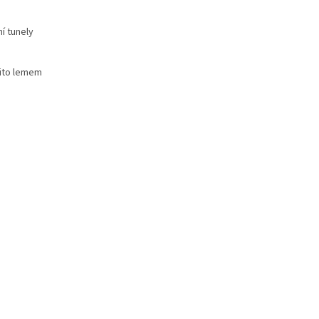
í tunely
šito lemem