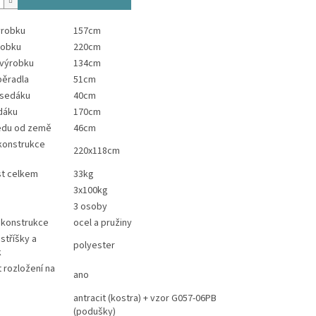
ýrobku
157cm
robku
220cm
 výrobku
134cm
pěradla
51cm
 sedáku
40cm
dáku
170cm
edu od země
46cm
konstrukce
220x118cm
t celkem
33kg
3x100kg
3 osoby
 konstrukce
ocel a pružiny
stříšky a
polyester
k
 rozložení na
ano
antracit (kostra) + vzor G057-06PB
(podušky)