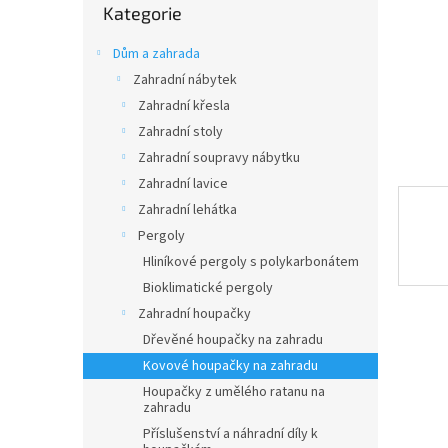
n
Kategorie
kategorie
e
l
Dům a zahrada
Zahradní nábytek
Zahradní křesla
Zahradní stoly
Zahradní soupravy nábytku
Zahradní lavice
Zahradní lehátka
Pergoly
Hliníkové pergoly s polykarbonátem
Bioklimatické pergoly
Zahradní houpačky
Dřevěné houpačky na zahradu
Kovové houpačky na zahradu
Houpačky z umělého ratanu na
zahradu
Příslušenství a náhradní díly k