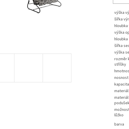
výška v
šířka vý
hloubka
výška o
hloubka
šířka se
výška s
rozměr 
stříšky
hmotnos
nosnost
kapacita
materiál
materiál 
poduše
možnost
lůžko
barva