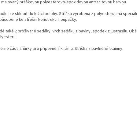
 malovaný práškovou polyesterovo-epoxidovou antracitovou barvou.
dlo lze sklopit do ležící polohy. Stříška vyrobena z polyesteru, má speciáln
způsobené ke střešní konstrukci houpačky.
dě také 2 prošívané sedáky. Vrch sedáku z bavlny, spodek z lustrasilu. Ob
lyesteru.
ěrné části šňůrky pro připevnění k rámu. Stříška z bavlněné tkaniny.