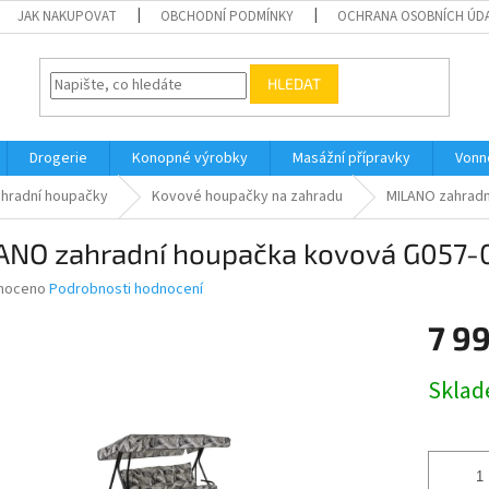
JAK NAKUPOVAT
OBCHODNÍ PODMÍNKY
OCHRANA OSOBNÍCH ÚD
HLEDAT
Drogerie
Konopné výrobky
Masážní přípravky
Vonn
hradní houpačky
Kovové houpačky na zahradu
MILANO zahradn
ANO zahradní houpačka kovová G057-
né
noceno
Podrobnosti hodnocení
ní
7 9
u
Měrná
Skla
cena:
ek.