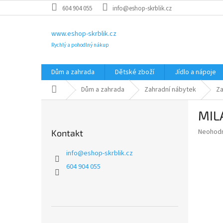
Přejít
604 904 055
info@eshop-skrblik.cz
na
obsah
www.eshop-skrblik.cz
Rychlý a pohodlný nákup
Dům a zahrada
Dětské zboží
Jídlo a nápoje
Domů
Dům a zahrada
Zahradní nábytek
Za
P
MIL
o
s
Průměr
Neohod
Kontakt
t
hodnoce
r
produkt
info
@
eshop-skrblik.cz
a
je
604 904 055
0,0
n
z
n
5
í
hvězdič
p
a
Přeskočit