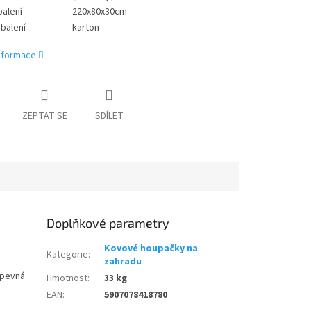
alení
220x80x30cm
 balení
karton
informace
ZEPTAT SE
SDÍLET
Doplňkové parametry
Kovové houpačky na
Kategorie
:
zahradu
 pevná
Hmotnost
:
33 kg
EAN
:
5907078418780