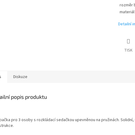
rozměr b
materiál
Detailní 
TISK
s
Diskuze
ailní popis produktu
pačka pro 3 osoby s rozkládací sedačkou upevněnou na pružinách. Solidní,
strukce.