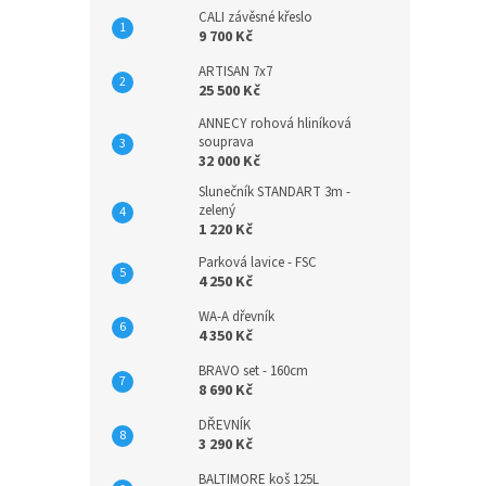
CALI závěsné křeslo
9 700 Kč
ARTISAN 7x7
25 500 Kč
ANNECY rohová hliníková
souprava
32 000 Kč
Slunečník STANDART 3m -
zelený
1 220 Kč
Parková lavice - FSC
4 250 Kč
WA-A dřevník
4 350 Kč
BRAVO set - 160cm
8 690 Kč
DŘEVNÍK
3 290 Kč
BALTIMORE koš 125L