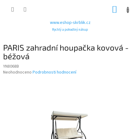
Přejít
NÁKUP
na
obsah
KOŠÍK
www.eshop-skrblik.cz
Rychlý a pohodlný nákup
PARIS zahradní houpačka kovová -
béžová
YN8068B
Průměrné
Neohodnoceno
Podrobnosti hodnocení
hodnocení
produktu
je
0,0
z
5
hvězdiček.