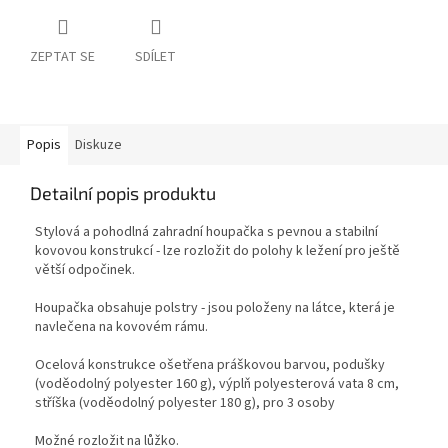
ZEPTAT SE
SDÍLET
Popis
Diskuze
Detailní popis produktu
Stylová a pohodlná zahradní houpačka s pevnou a stabilní
kovovou konstrukcí - lze rozložit do polohy k ležení pro ještě
větší odpočinek.
Houpačka obsahuje polstry - jsou položeny na látce, která je
navlečena na kovovém rámu.
Ocelová konstrukce ošetřena práškovou barvou, podušky
(voděodolný polyester 160 g), výplň polyesterová vata 8 cm,
stříška (voděodolný polyester 180 g), pro 3 osoby
Možné rozložit na lůžko.