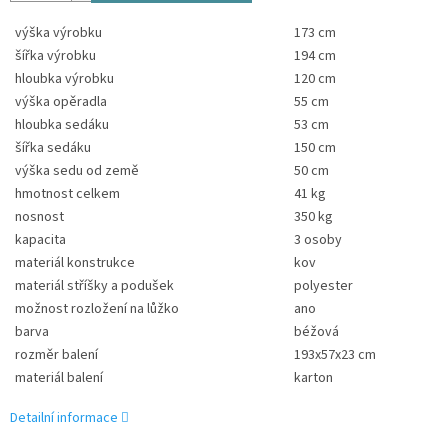
výška výrobku
173 cm
šířka výrobku
194 cm
hloubka výrobku
120 cm
výška opěradla
55 cm
hloubka sedáku
53 cm
šířka sedáku
150 cm
výška sedu od země
50 cm
hmotnost celkem
41 kg
nosnost
350 kg
kapacita
3 osoby
materiál konstrukce
kov
materiál stříšky a podušek
polyester
možnost rozložení na lůžko
ano
barva
béžová
rozměr balení
193x57x23 cm
materiál balení
karton
Detailní informace