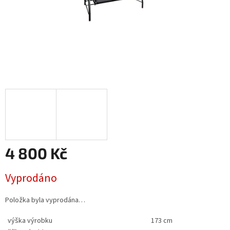
4 800 Kč
Měrná
Vyprodáno
cena:
Položka byla vyprodána…
výška výrobku
173 cm