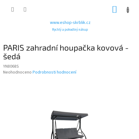
Přejít
NÁKUP
na
obsah
KOŠÍK
www.eshop-skrblik.cz
Rychlý a pohodlný nákup
PARIS zahradní houpačka kovová -
šedá
YN8068S
Průměrné
Neohodnoceno
Podrobnosti hodnocení
hodnocení
produktu
je
0,0
z
5
hvězdiček.