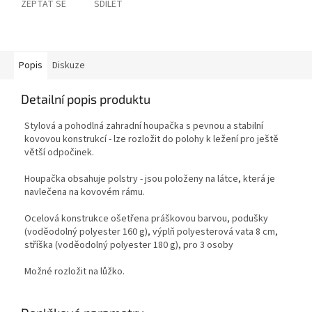
ZEPTAT SE
SDÍLET
Popis
Diskuze
Detailní popis produktu
Stylová a pohodlná zahradní houpačka s pevnou a stabilní
kovovou konstrukcí - lze rozložit do polohy k ležení pro ještě
větší odpočinek.
Houpačka obsahuje polstry - jsou položeny na látce, která je
navlečena na kovovém rámu.
Ocelová konstrukce ošetřena práškovou barvou, podušky
(voděodolný polyester 160 g), výplň polyesterová vata 8 cm,
stříška (voděodolný polyester 180 g), pro 3 osoby
Možné rozložit na lůžko.