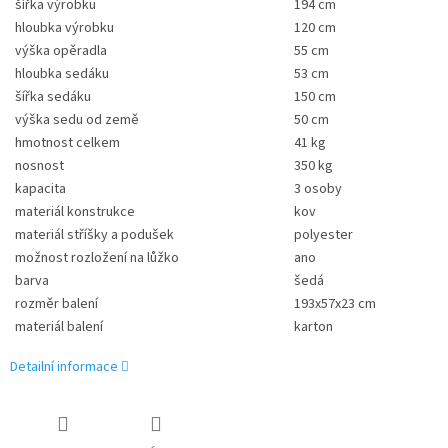
šířka výrobku
194 cm
hloubka výrobku
120 cm
výška opěradla
55 cm
hloubka sedáku
53 cm
šířka sedáku
150 cm
výška sedu od země
50 cm
hmotnost celkem
41 kg
nosnost
350 kg
kapacita
3 osoby
materiál konstrukce
kov
materiál stříšky a podušek
polyester
možnost rozložení na lůžko
ano
barva
šedá
rozměr balení
193x57x23 cm
materiál balení
karton
Detailní informace