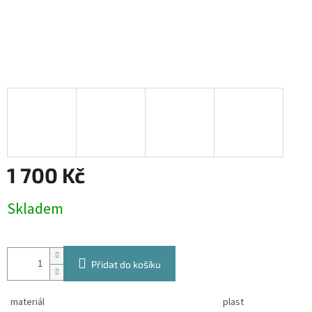
1 700 Kč
Měrná
Skladem
cena:
Přidat do košíku
materiál
plast