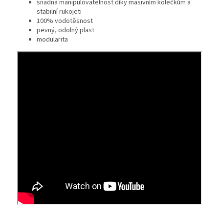
snadná manipulovatelnost díky masivním kolečkům a
stabilní rukojeti
100% vodotěsnost
pevný, odolný plast
modularita