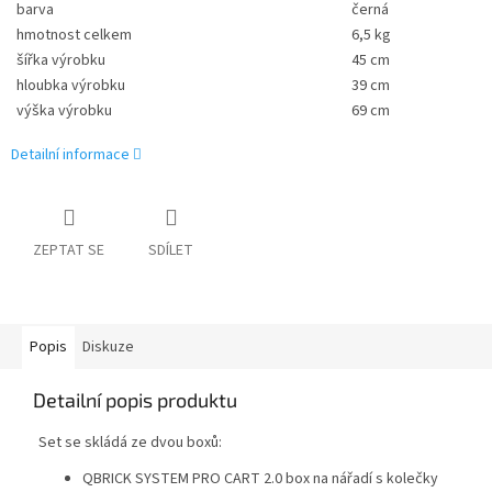
barva
černá
hmotnost celkem
6,5 kg
šířka výrobku
45 cm
hloubka výrobku
39 cm
výška výrobku
69 cm
Detailní informace
ZEPTAT SE
SDÍLET
Popis
Diskuze
Detailní popis produktu
Set se skládá ze dvou boxů:
QBRICK SYSTEM PRO CART 2.0 box na nářadí s kolečky