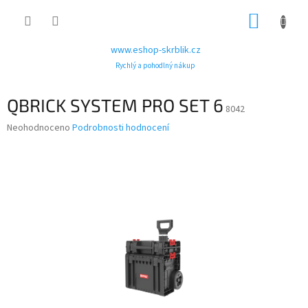
Přejít
NÁKUP
na
obsah
KOŠÍK
www.eshop-skrblik.cz
Rychlý a pohodlný nákup
QBRICK SYSTEM PRO SET 6
8042
Průměrné
Neohodnoceno
Podrobnosti hodnocení
hodnocení
produktu
je
0,0
z
5
hvězdiček.