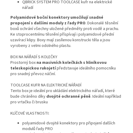
QBRICK SYSTEM PRO TOOLCASE kufr na elektrické
nářadí
Polyamidové boční konektory umožňují snadné
propojení s dalšími moduly z řady PRO
. Dokonalé těsnění
boxů ochrání všechny uložené předměty proti vodě a prachu.
Ke stoprocentnímu těsnění příspívají i polyamidové přední
uzavírací klipy. Boxy mají zasílenou konstrucki těla a jsou
vyrobeny z velmi odolného plastu.
BOX NA NÁŘADÍ S KOLEČKY
Prostorný box
na masivních kolečkách s hliníkovou
teleskopickou rukojetí
představuje ideálního pomocníku
pro snadný převoz náčiní.
TOOLCASE KUFR NA ELEKTRICKÉ NÁŘADÍ
Tento box je ideální pro ukládání elektrického nářadí, které
bude chráněno díky
dvojité ochranné pěně
. Ideální například
pro vrtačku či brusku
KLÍČOVÉ VLASTNOSTI:
polyamidové dvojité konektory pro připojení dalších
modulů řady PRO