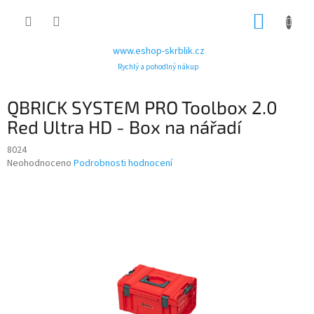
Přejít
NÁKUP
na
obsah
KOŠÍK
www.eshop-skrblik.cz
Rychlý a pohodlný nákup
QBRICK SYSTEM PRO Toolbox 2.0
Red Ultra HD - Box na nářadí
8024
Průměrné
Neohodnoceno
Podrobnosti hodnocení
hodnocení
produktu
je
0,0
z
5
hvězdiček.