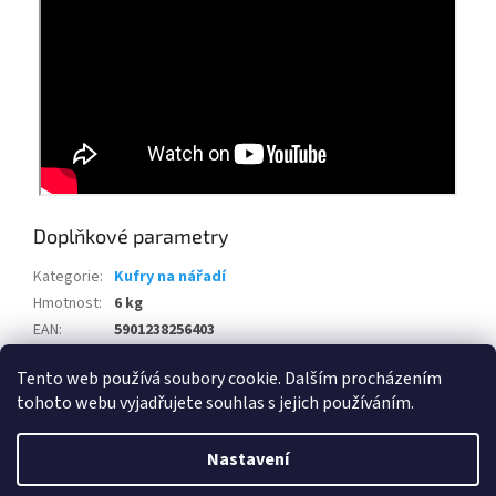
Doplňkové parametry
Kategorie
:
Kufry na nářadí
Hmotnost
:
6 kg
EAN
:
5901238256403
Položka byla vyprodána…
Tento web používá soubory cookie. Dalším procházením
tohoto webu vyjadřujete souhlas s jejich používáním.
Z
á
Nastavení
Vytvořil Shoptet
p
a