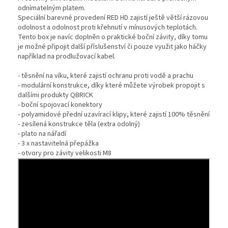
odnímatelným platem.
Speciální barevné provedení RED HD zajistí ještě větší rázovou
odolnost a odolnost proti křehnutí v mínusových teplotách.
Tento box je navíc doplněn o praktické boční závity, díky tomu
je možné připojit další příslušenství či pouze využit jako háčky
například na prodlužovací kabel.
- těsnění na víku, které zajistí ochranu proti vodě a prachu
- modulární konstrukce, díky které můžete výrobek propojit s
dalšími produkty QBRICK
- boční spojovací konektory
- polyamidové přední uzavírací klipy, které zajistí 100% těsnění
- zesílená konstrukce těla (extra odolný)
- plato na nářadí
- 3 x nastavitelná přepážka
- otvory pro závity velikosti M8