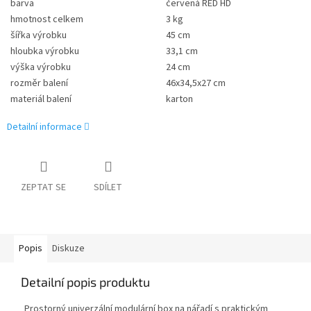
barva
červená RED HD
hmotnost celkem
3 kg
šířka výrobku
45 cm
hloubka výrobku
33,1 cm
výška výrobku
24 cm
rozměr balení
46x34,5x27 cm
materiál balení
karton
Detailní informace
ZEPTAT SE
SDÍLET
Popis
Diskuze
Detailní popis produktu
Prostorný univerzální modulární box na nářadí s praktickým