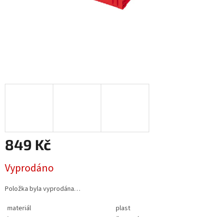
849 Kč
Měrná
Vyprodáno
cena:
Položka byla vyprodána…
materiál
plast