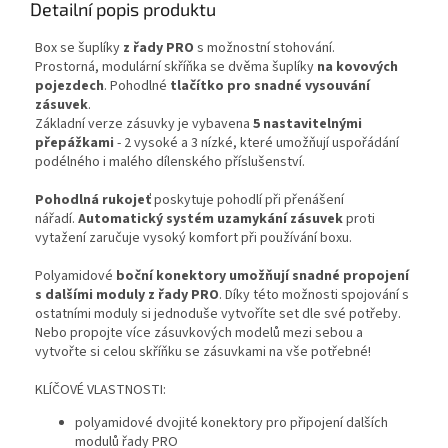
Detailní popis produktu
Box se šuplíky
z řady PRO
s možnostní stohování.
Prostorná, modulární skříňka se dvěma šuplíky
na kovových
pojezdech
. Pohodlné
tlačítko pro snadné vysouvání
zásuvek
.
Základní verze zásuvky je vybavena
5 nastavitelnými
přepážkami
- 2 vysoké a 3 nízké, které umožňují uspořádání
podélného i malého dílenského příslušenství.
Pohodlná rukojeť
poskytuje pohodlí při přenášení
nářadí.
Automatický systém uzamykání zásuvek
proti
vytažení zaručuje vysoký komfort při používání boxu.
Polyamidové
boční konektory umožňují snadné propojení
s dalšími moduly z řady PRO
. Díky této možnosti spojování s
ostatními moduly si jednoduše vytvoříte set dle své potřeby.
Nebo propojte více zásuvkových modelů mezi sebou a
vytvořte si celou skříňku se zásuvkami na vše potřebné!
KLÍČOVÉ VLASTNOSTI:
polyamidové dvojité konektory pro připojení dalších
modulů řady PRO