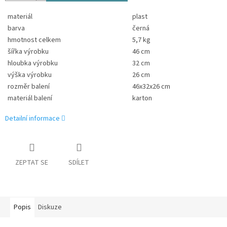
materiál
plast
barva
černá
hmotnost celkem
5,7 kg
šířka výrobku
46 cm
hloubka výrobku
32 cm
výška výrobku
26 cm
rozměr balení
46x32x26 cm
materiál balení
karton
Detailní informace
ZEPTAT SE
SDÍLET
Popis
Diskuze