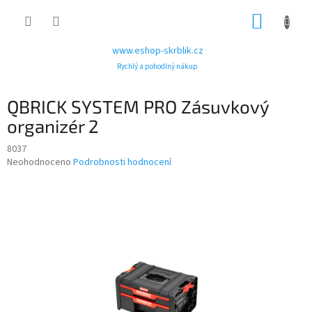
Přejít
NÁKUP
na
obsah
KOŠÍK
www.eshop-skrblik.cz
Rychlý a pohodlný nákup
QBRICK SYSTEM PRO Zásuvkový
organizér 2
8037
Průměrné
Neohodnoceno
Podrobnosti hodnocení
hodnocení
produktu
je
0,0
z
5
hvězdiček.