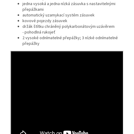
jedna vysoká a jedna nízká zásuvka s nastavitelnými
přepážkami
automatický uzamykací systém zásuvek
kovové pojezdy zásuvek
držák štítku chráněný polykarbonátovým uzávěrem
- pohodlná rukojeť
2 vysoké odnímatelné přepážky; 3 nízké odnímatelné
přepážky