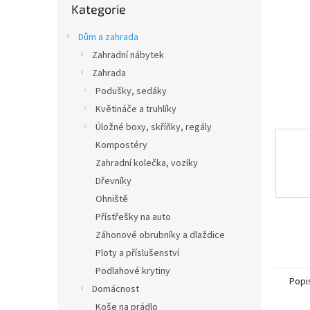
n
Kategorie
kategorie
e
l
Dům a zahrada
Zahradní nábytek
Zahrada
Podušky, sedáky
Květináče a truhlíky
Úložné boxy, skříňky, regály
Kompostéry
Zahradní kolečka, vozíky
Dřevníky
Ohniště
Přístřešky na auto
Záhonové obrubníky a dlaždice
Ploty a příslušenství
Podlahové krytiny
Popi
Domácnost
Koše na prádlo