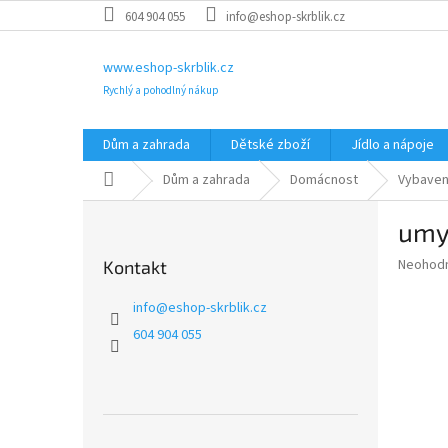
Přejít
604 904 055
info@eshop-skrblik.cz
na
obsah
www.eshop-skrblik.cz
Rychlý a pohodlný nákup
Dům a zahrada
Dětské zboží
Jídlo a nápoje
Domů
Dům a zahrada
Domácnost
Vybaven
P
umy
o
s
Průměr
Neohod
Kontakt
t
hodnoce
r
produkt
info
@
eshop-skrblik.cz
a
je
604 904 055
0,0
n
z
n
5
í
hvězdič
p
a
Přeskočit