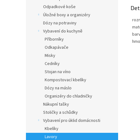
Odpadkové koše
Det
Úložné boxy a organizéry
roz
Dózy na potraviny
mate
Vybavení do kuchyně
bar
Příborníky
hmo
Odkapávače
Misky
Cedníky
Stojan na víno
Kompostovací kbelíky
Dózy na máslo
Organizéry do chladničky
Nákupní tašky
Stoličky a schůdky
Vybavení pro úklid domácnosti
Kbelíky
Lavory