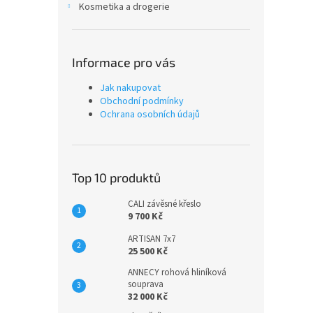
Kosmetika a drogerie
Informace pro vás
Jak nakupovat
Obchodní podmínky
Ochrana osobních údajů
Top 10 produktů
CALI závěsné křeslo
9 700 Kč
ARTISAN 7x7
25 500 Kč
ANNECY rohová hliníková
souprava
32 000 Kč