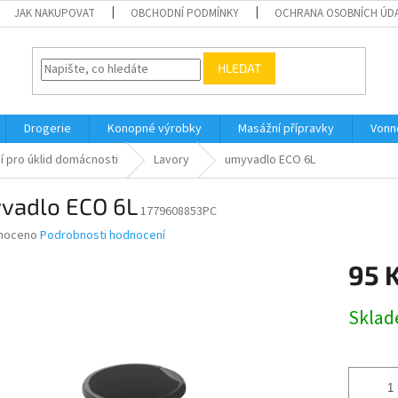
JAK NAKUPOVAT
OBCHODNÍ PODMÍNKY
OCHRANA OSOBNÍCH ÚD
HLEDAT
Drogerie
Konopné výrobky
Masážní přípravky
Vonn
í pro úklid domácnosti
Lavory
umyvadlo ECO 6L
vadlo ECO 6L
1779608853PC
né
noceno
Podrobnosti hodnocení
ní
95 
u
Měrná
Skla
cena:
ek.