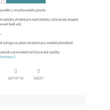
yvadlo z recyklovaného plastu.
ní nádoba vhodná pro mytí nádobí, ruční praní, koupel
rvení šatů atd.
L.
é úchopy na obou stranách pro snadné přenášení.
materiál a provedení od švýcarské značky
informace
ZEPTAT SE
SDÍLET