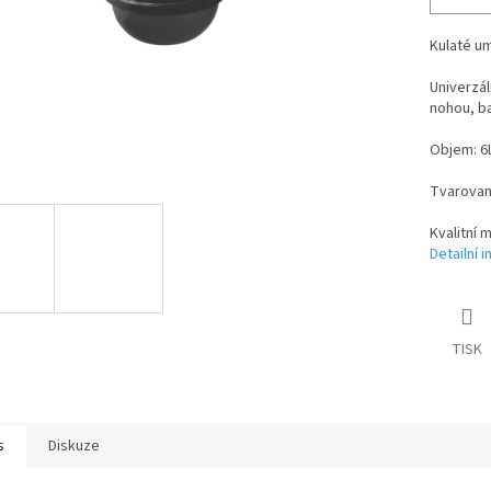
Kulaté um
Univerzál
nohou, ba
Objem: 6
Tvarovan
Kvalitní 
Detailní 
TISK
s
Diskuze