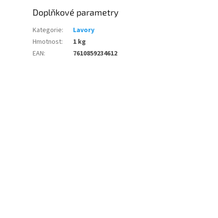
Doplňkové parametry
Kategorie
:
Lavory
Hmotnost
:
1 kg
EAN
:
7610859234612