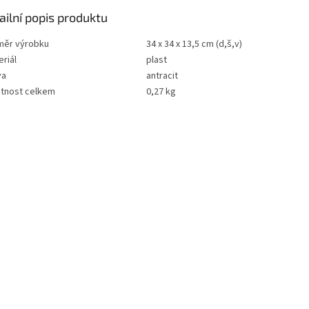
ailní popis produktu
měr výrobku
34 x 34 x 13,5 cm (d,š,v)
riál
plast
va
antracit
tnost celkem
0,27 kg