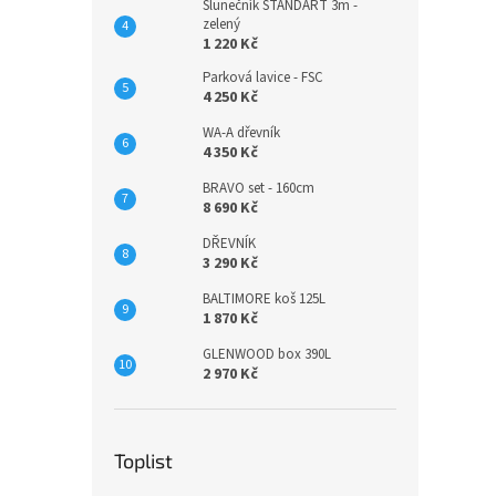
Slunečník STANDART 3m -
zelený
1 220 Kč
Parková lavice - FSC
4 250 Kč
WA-A dřevník
4 350 Kč
BRAVO set - 160cm
8 690 Kč
DŘEVNÍK
3 290 Kč
BALTIMORE koš 125L
1 870 Kč
GLENWOOD box 390L
2 970 Kč
Toplist