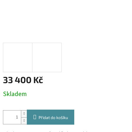
33 400 Kč
Měrná
Skladem
cena:
Přidat do košíku