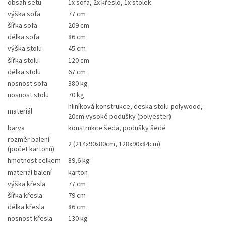
obsah setu
1x sofa, 2x křeslo, 1x stolek
výška sofa
77 cm
šířka sofa
209 cm
délka sofa
86 cm
výška stolu
45 cm
šířka stolu
120 cm
délka stolu
67 cm
nosnost sofa
380 kg
nosnost stolu
70 kg
hliníková konstrukce, deska stolu polywood,
materiál
20cm vysoké podušky (polyester)
barva
konstrukce šedá, podušky šedé
rozměr balení
2 (214x90x80cm, 128x90x84cm)
(počet kartonů)
hmotnost celkem
89,6 kg
materiál balení
karton
výška křesla
77 cm
šířka křesla
79 cm
délka křesla
86 cm
nosnost křesla
130 kg