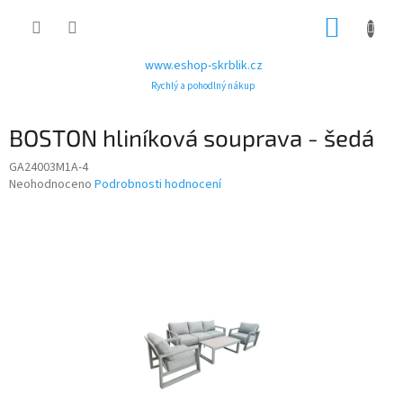
Přejít
NÁKUP
na
obsah
KOŠÍK
www.eshop-skrblik.cz
Rychlý a pohodlný nákup
BOSTON hliníková souprava - šedá
GA24003M1A-4
Průměrné
Neohodnoceno
Podrobnosti hodnocení
hodnocení
produktu
je
0,0
z
5
hvězdiček.