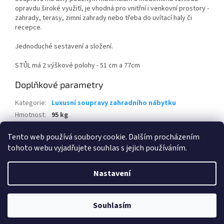
opravdu široké využití, je vhodná pro vnitřní i venkovní prostory -
zahrady, terasy, zimní zahrady nebo třeba do uvítací haly či
recepce.
Jednoduché sestavení a složení.
STŮL má 2 výškové polohy - 51 cm a 77cm
Doplňkové parametry
Kategorie
:
Luxusní soupravy zahradního nábytku
Hmotnost
:
95 kg
EAN
:
8595226712155
Tento web používá soubory cookie. Dalším procházením
tohoto webu vyjadřujete souhlas s jejich používáním.
Z
á
Nastavení
Vytvořil Shoptet
p
a
t
Souhlasím
Copyright 2026
www.eshop-skrblik.cz
. Všechna práva vyhrazena.
í