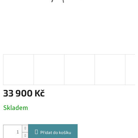
33 900 Kč
Měrná
Skladem
cena:
Přidat do košíku