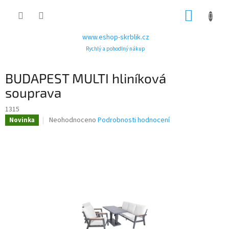
Přejít
NÁKUP
na
obsah
KOŠÍK
www.eshop-skrblik.cz
Rychlý a pohodlný nákup
BUDAPEST MULTI hliníková
souprava
1315
Průměrné
Neohodnoceno
Podrobnosti hodnocení
Novinka
hodnocení
produktu
je
0,0
z
5
hvězdiček.