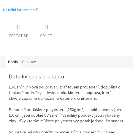
Detailní informace
ZEPTAT SE
SDÍLET
Popis
Diskuze
Detailní popis produktu
Luxusní hliníková souprava v grafitovém provedení, doplněna o
teakové područky a desku stolu. Moderní souprava, která
skvěle zapadne do každého exteriéru či interiéru.
Pohodlné podušky z polyesteru (250g/m2) s molitanovou výplní
(10 cm) jsou odolné UV záření. Všechny podušky jsou vybaveny
zipy, díky kterým můžete polyesterový potah jednoduše sundat.
Souprava má díky použitým materiálům a modernímu vzhledu