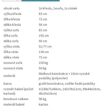
obsah setu
2x křeslo, 1xsofa, 1x stolek
výška křesla
83 cm
šířka křesla
72 cm
délka křesla
93 cm
výška sofa
83 cm
šířka sofa
192 cm
délka sofa
93 cm
výška stolu
51/77 cm
šířka stolu
136 cm
délka stolu
72 cm
nosnost sofa
150 kg
nosnost stolu
50 kg
hliníková konstrukce + 10cm vysoké
materiál
podušky (polyester)
barva
grafit konstrukce, světle šedé podušky
rozměr balení (počet
4 (186x71x60cm, 142x78x12cm, 89x44x10cm,
kartonů)
45x35x19cm)
hmotnost celkem
95 kg
materiál balení
karton