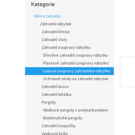
n
Kategorie
kategorie
e
l
Dům a zahrada
Zahradní nábytek
Zahradní křesla
Zahradní stoly
Zahradní soupravy nábytku
Dřevěné zahradní soupravy nábytku
Plastové zahradní soupravy nábytku
Luxusní soupravy zahradního nábytku
Ochranné obaly na zahradní nábytek
Zahradní lavice
Zahradní lehátka
Pergoly
Hliníkové pergoly s polykarbonátem
Bioklimatické pergoly
Zahradní houpačky
Venkovní koše