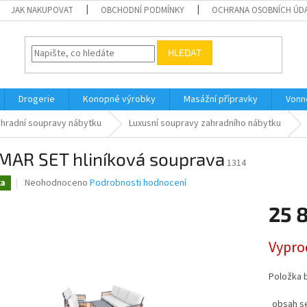
JAK NAKUPOVAT
OBCHODNÍ PODMÍNKY
OCHRANA OSOBNÍCH ÚD
HLEDAT
Drogerie
Konopné výrobky
Masážní přípravky
Vonn
hradní soupravy nábytku
Luxusní soupravy zahradního nábytku
MAR SET hliníková souprava
1314
Průměrné
Neohodnoceno
Podrobnosti hodnocení
ka
hodnocení
produktu
25 
je
0,0
Měrná
Vypro
z
cena:
5
hvězdiček.
Položka 
obsah s