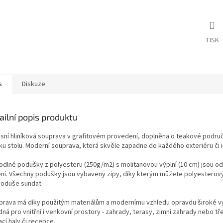
TISK
s
Diskuze
ailní popis produktu
sní hliníková souprava v grafitovém provedení, doplněna o teakové podru
u stolu. Moderní souprava, která skvěle zapadne do každého exteriéru či i
dlné podušky z polyesteru (250g/m2) s molitanovou výplní (10 cm) jsou o
ení. Všechny podušky jsou vybaveny zipy, díky kterým můžete polyesterov
noduše sundat.
prava má díky použitým materiálům a modernímu vzhledu opravdu široké vyu
ná pro vnitřní i venkovní prostory - zahrady, terasy, zimní zahrady nebo t
ací haly či recepce.