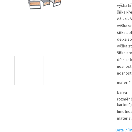
výška kř
šířka kř
délka kř
výška s
šířka so
délka so
výška st
šířka sto
délka st
nosnost 
nosnost 
materiál
barva
rozměr b
kartonů)
hmotnos
materiál
Detailní 