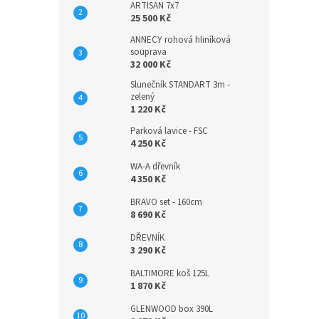
ARTISAN 7x7
25 500 Kč
ANNECY rohová hliníková
souprava
32 000 Kč
Slunečník STANDART 3m -
zelený
1 220 Kč
Parková lavice - FSC
4 250 Kč
WA-A dřevník
4 350 Kč
BRAVO set - 160cm
8 690 Kč
DŘEVNÍK
3 290 Kč
BALTIMORE koš 125L
1 870 Kč
GLENWOOD box 390L