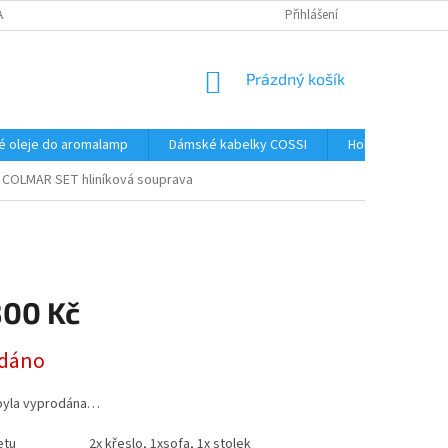
AJŮ
Přihlášení
NÁKUPNÍ
Prázdný košík
KOŠÍK
é oleje do aromalamp
Dámské kabelky COSSI
Hobby
Kos
COLMAR SET hliníková souprava
800 Kč
dáno
byla vyprodána…
etu
2x křeslo, 1xsofa, 1x stolek