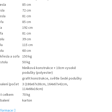
esla
85 cm
esla
72 cm
esla
81 cm
ofa
85 cm
fa
192 cm
fa
81 cm
olu
39 cm
lu
115 cm
olu
60 cm
křesla a sofa
150 kg
stolu
50 kg
hliníková konstrukce + 10cm vysoké
podušky (polyester)
grafit konstrukce, světle šedé podušky
alení (počet
3 (186x67x38cm, 164x67x42cm,
114x66x16cm)
t celkem
70 kg
 balení
karton
informace