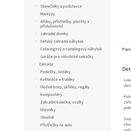
Slunečníky a podstavce
Markýzy
Altány, přístřešky, plachty a
příslušenství
zahradní domky
Dětský zahradní nábytek
Cateringový a campingový nábytek
Popi
Garáže pro robotické sekačky
Zahrada
Det
Podušky, sedáky
Květináče a truhlíky
Luxu
desk
Úložné boxy, skříňky, regály
Kompostéry
Poho
Zahradní kolečka, vozíky
zář
jed
Dřevníky
Ohniště
Sou
vhod
Přístřešky na auto
uvít