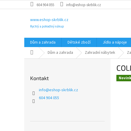
Přejít
604 904 055
info@eshop-skrblik.cz
na
obsah
www.eshop-skrblik.cz
Rychlý a pohodlný nákup
Dům a zahrada
Dětské zboží
Jídlo a nápoje
Domů
Dům a zahrada
Zahradní nábytek
Za
P
COL
o
s
Kontakt
Novin
t
r
info
@
eshop-skrblik.cz
a
604 904 055
n
n
í
p
a
Přeskočit