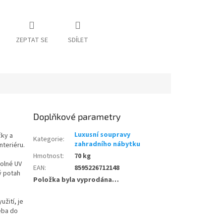
ZEPTAT SE
SDÍLET
Doplňkové parametry
Luxusní soupravy
čky a
Kategorie
:
zahradního nábytku
nteriéru.
Hmotnost
:
70 kg
dolné UV
EAN
:
8595226712148
ý potah
Položka byla vyprodána…
žití, je
řeba do