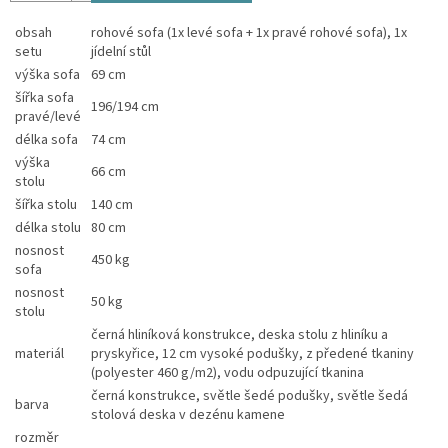
obsah
rohové sofa (1x levé sofa + 1x pravé rohové sofa), 1x
setu
jídelní stůl
výška sofa
69 cm
šířka sofa
196/194 cm
pravé/levé
délka sofa
74 cm
výška
66 cm
stolu
šířka stolu
140 cm
délka stolu
80 cm
nosnost
450 kg
sofa
nosnost
50 kg
stolu
černá hliníková konstrukce, deska stolu z hliníku a
materiál
pryskyřice, 12 cm vysoké podušky, z předené tkaniny
(polyester 460 g/m2), vodu odpuzující tkanina
černá konstrukce, světle šedé podušky, světle šedá
barva
stolová deska v dezénu kamene
rozměr