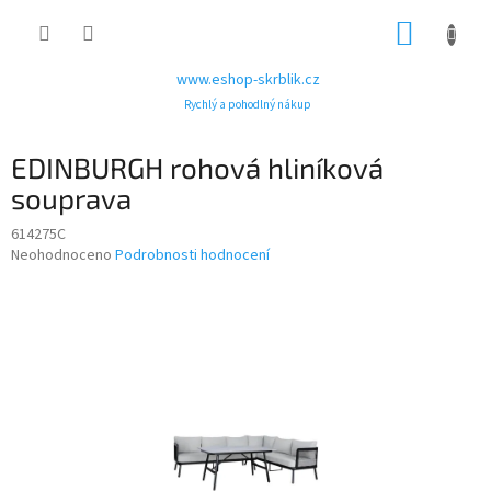
Přejít
NÁKUP
na
obsah
KOŠÍK
www.eshop-skrblik.cz
Rychlý a pohodlný nákup
EDINBURGH rohová hliníková
souprava
614275C
Průměrné
Neohodnoceno
Podrobnosti hodnocení
hodnocení
produktu
je
0,0
z
5
hvězdiček.