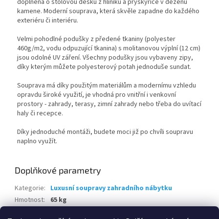
doplněna o stolovou desku z hliníku a pryskyřice v dezénu
kamene. Moderní souprava, která skvěle zapadne do každého
exteriéru či interiéru.
Velmi pohodlné podušky z předené tkaniny (polyester
460g/m2, vodu odpuzující tkanina) s molitanovou výplní (12 cm)
jsou odolné UV záření. Všechny podušky jsou vybaveny zipy,
díky kterým můžete polyesterový potah jednoduše sundat.
Souprava má díky použitým materiálům a modernímu vzhledu
opravdu široké využití, je vhodná pro vnitřní i venkovní
prostory - zahrady, terasy, zimní zahrady nebo třeba do uvítací
haly či recepce.
Díky jednoduché montáži, budete moci již po chvíli soupravu
naplno využít.
Doplňkové parametry
Kategorie
:
Luxusní soupravy zahradního nábytku
Hmotnost
:
65 kg
EAN
:
8595226713077