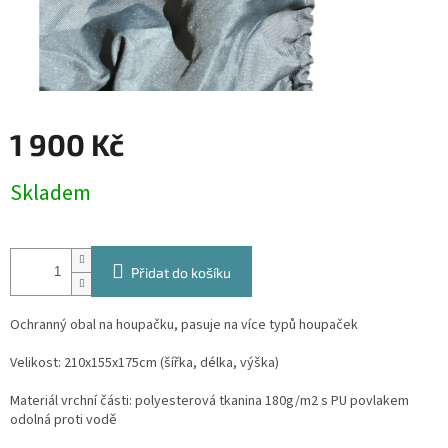
1 900 Kč
Měrná
Skladem
cena:
Přidat do košíku
Ochranný obal na houpačku, pasuje na více typů houpaček
Velikost: 210x155x175cm (šířka, délka, výška)
Materiál vrchní části: polyesterová tkanina 180g/m2 s PU povlakem
odolná proti vodě