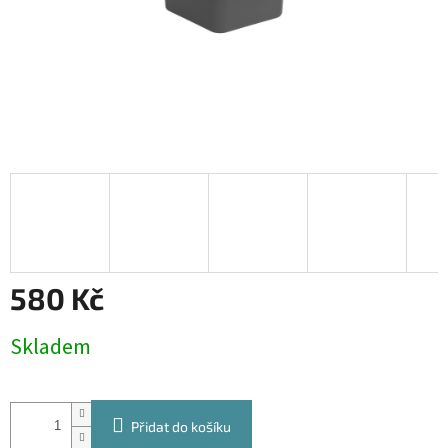
580 Kč
Měrná
Skladem
cena:
Přidat do košíku