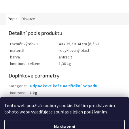
Popis
Diskuze
Detailní popis produktu
rozměr výrobku
40 x 35,5 x 34 cm (d,š,v)
materiál
recyklovaný plast
barva
antracit
hmotnost celkem
1,30 kg
Doplňkové parametry
Kategorie
:
Odpadkové koše na třídění odpadu
Hmotnost
:
1 kg
EAN
:
7610859225559
Tento web používá soubory cookie. Dalším procházením
tohoto webu vyjadřujete souhlas s jejich používáním.
Z
á
Nastavení
Vytvořil Shoptet