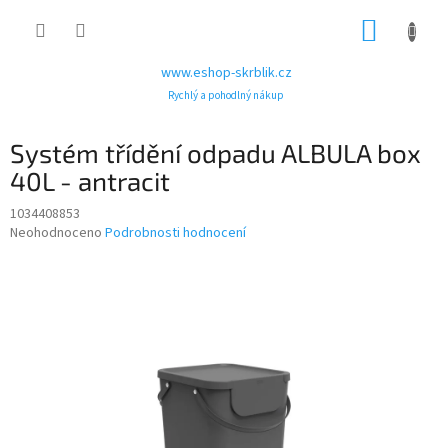
Přejít
NÁKUP
na
obsah
KOŠÍK
www.eshop-skrblik.cz
Rychlý a pohodlný nákup
Systém třídění odpadu ALBULA box
40L - antracit
1034408853
Průměrné
Neohodnoceno
Podrobnosti hodnocení
hodnocení
produktu
je
0,0
z
5
hvězdiček.