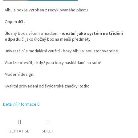
Albula box je vyroben z recyklovaného plastu.
Objem 40L.
Úložný box s víkem a madlem -
ideální jako systém na třídění
odpadu
či jako úložný box na menší předměty.
Univerzální a modulární využití - boxy Albula jsou stohovatelné.
Víko lze otevřít, i když jsou boxy naskládané na sobě.
Moderní design.
Kvalitní provedení od švýcarské značky Rotho.
Detailní informace
ZEPTAT SE
SDÍLET