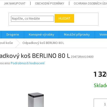
JAK NAKUPOVAT
OBCHODNÍ PODMÍNKY
OCHRANA OSOBNÍCH ÚD
HLEDAT
Drogerie
Konopné výrobky
Masážní přípravky
Vonn
ové koše
Odpadkový koš BERLINO 80 L
adkový koš BERLINO 80 L
Z0472RAA10400
né
noceno
Podrobnosti hodnocení
ní
1 32
u
Měrná
Skla
cena:
ek.