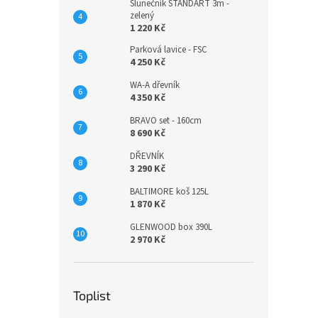
Slunečník STANDART 3m -
zelený
1 220 Kč
Parková lavice - FSC
4 250 Kč
WA-A dřevník
4 350 Kč
BRAVO set - 160cm
8 690 Kč
DŘEVNÍK
3 290 Kč
BALTIMORE koš 125L
1 870 Kč
GLENWOOD box 390L
2 970 Kč
Toplist