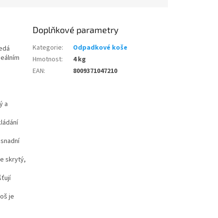
Doplňkové parametry
Kategorie
:
Odpadkové koše
ledá
deálním
Hmotnost
:
4 kg
EAN
:
8009371047210
ý a
kládání
usnadní
e skrytý,
ťují
oš je