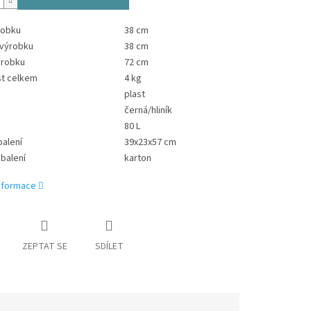
robku
38 cm
 výrobku
38 cm
ýrobku
72 cm
t celkem
4 kg
plast
černá/hliník
80 L
alení
39x23x57 cm
 balení
karton
informace
ZEPTAT SE
SDÍLET