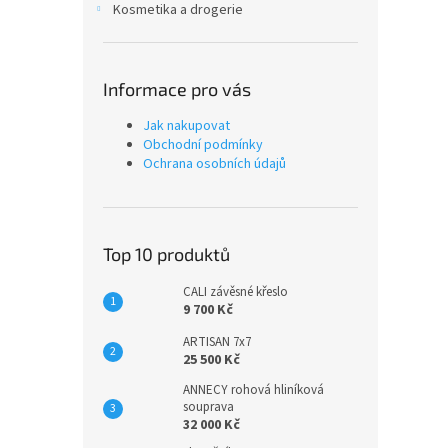
Kosmetika a drogerie
Informace pro vás
Jak nakupovat
Obchodní podmínky
Ochrana osobních údajů
Top 10 produktů
CALI závěsné křeslo
9 700 Kč
ARTISAN 7x7
25 500 Kč
ANNECY rohová hliníková
souprava
32 000 Kč