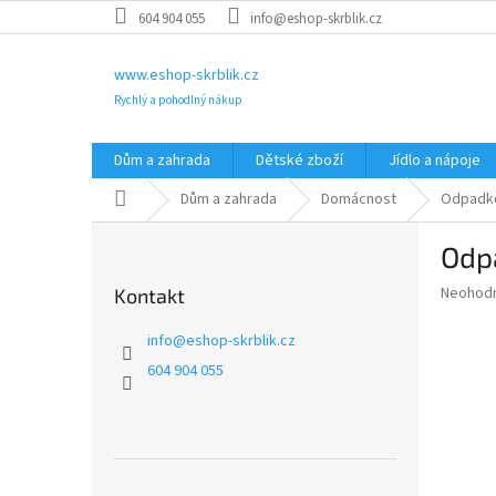
Přejít
604 904 055
info@eshop-skrblik.cz
na
obsah
www.eshop-skrblik.cz
Rychlý a pohodlný nákup
Dům a zahrada
Dětské zboží
Jídlo a nápoje
Domů
Dům a zahrada
Domácnost
Odpadk
P
Odp
o
s
Průměr
Neohod
Kontakt
t
hodnoce
r
produkt
info
@
eshop-skrblik.cz
a
je
604 904 055
0,0
n
z
n
5
í
hvězdič
p
a
Přeskočit