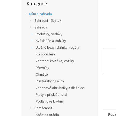
n
Kategorie
kategorie
e
l
Dům a zahrada
Zahradní nábytek
Zahrada
Podušky, sedáky
Květináče a truhlíky
Úložné boxy, skříňky, regály
Kompostéry
Zahradní kolečka, vozíky
Dřevníky
Ohniště
Přístřešky na auto
Záhonové obrubníky a dlaždice
Ploty a příslušenství
Podlahové krytiny
Domácnost
Popi
Koše na prádlo