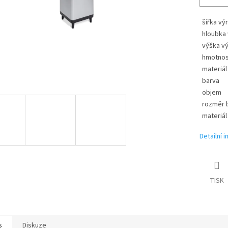
šířka vý
hloubka
výška v
hmotnos
materiál
barva
objem
rozměr b
materiál
Detailní 
TISK
s
Diskuze