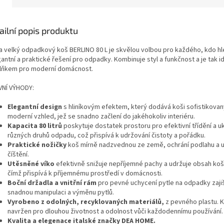
ailní popis produktu
a velký odpadkový koš BERLINO 80 L je skvělou volbou pro každého, kdo h
antní a praktické řešení pro odpadky. Kombinuje styl a funkčnost a je tak i
lňkem pro moderní domácnost.
VNÍ VÝHODY:
Elegantní design
s hliníkovým efektem, který dodává koši sofistikovan
moderní vzhled, jež se snadno začlení do jakéhokoliv interiéru.
Kapacita 80 litrů
poskytuje dostatek prostoru pro efektivní třídění a u
různých druhů odpadu, což přispívá k udržování čistoty a pořádku.
Praktické nožičky
koš mírně nadzvednou ze země, ochrání podlahu a 
číštění.
Utěsněné víko
efektivně snižuje nepříjemné pachy a udržuje obsah koš
čímž přispívá k příjemnému prostředí v domácnosti.
Boční držadla a vnitřní rám
pro pevné uchycení pytle na odpadky zajiš
snadnou manipulaci a výměnu pytlů.
Vyrobeno z odolných, recyklovaných materiálů,
z pevného plastu. K
navržen pro dlouhou životnost a odolnost vůči každodennímu používání.
Kvalita a elegenace italské značky DEA HOME.