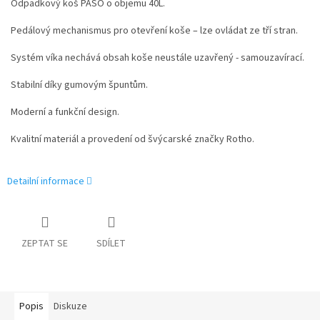
Odpadkový koš PASO o objemu 40L.
Pedálový mechanismus pro otevření koše – lze ovládat ze tří stran.
Systém víka nechává obsah koše neustále uzavřený - samouzavírací.
Stabilní díky gumovým špuntům.
Moderní a funkční design.
Kvalitní materiál a provedení od švýcarské značky Rotho.
Detailní informace
ZEPTAT SE
SDÍLET
Popis
Diskuze