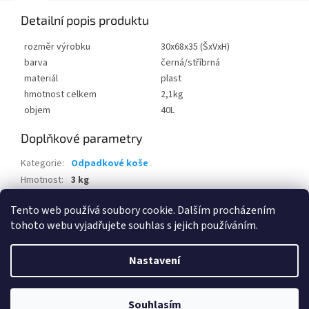
Detailní popis produktu
rozměr výrobku
30x68x35 (ŠxVxH)
barva
černá/stříbrná
materiál
plast
hmotnost celkem
2,1kg
objem
40L
Doplňkové parametry
Kategorie
:
Odpadkové koše
Hmotnost
:
3 kg
EAN
:
7610859233998
Tento web používá soubory cookie. Dalším procházením
tohoto webu vyjadřujete souhlas s jejich používáním.
Z
á
Nastavení
Vytvořil Shoptet
p
a
t
Souhlasím
Copyright 2026
www.eshop-skrblik.cz
. Všechna práva vyhrazena.