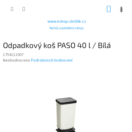
Přejít
NÁKUP
na
obsah
KOŠÍK
www.eshop-skrblik.cz
Rychlý a pohodlný nákup
Odpadkový koš PASO 40 l / Bílá
1754111007
Průměrné
Neohodnoceno
Podrobnosti hodnocení
hodnocení
produktu
je
0,0
z
5
hvězdiček.