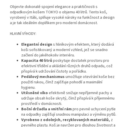
Objevte dokonalé spojení elegance a praktičnosti s
odpadkovým košem TOKYO o objemu 40 litrů. Tento koš,
vyrobený v Itálii, splňuje vysoké nároky na funkčnost a design
a je tak ideálním doplňkem pro moderní domácnost.
HLAVNÍ VÝHODY:
Elegantní design
s hliníkovým efektem, který dodává
koši sofistikovaný a moderní vzhled, jež se snadno
začlení do jakéhokoliv interiéru.
Kapacita 40 litrů
poskytuje dostatek prostoru pro
efektivní třídění a ukládání různých druhů odpadu, což
přispívá k udržování čistoty a pořádku.
Pedálový mechanismus
umožňuje otevírání koše bez
použití rukou, čímž zajišťuje pohodlí a maximální
hygienu.
Utěsněné víko
efektivně snižuje nepříjemné pachy a
udržuje obsah koše skrytý, čímž přispívá k příjemnému
prostředí v domácnosti.
Boční držadla a vnitřní rám
pro pevné uchycení pytle
na odpadky zajišťují snadnou manipulaci a výměnu pytlů.
Vyrobeno z odolných, recyklovaných materiálů,
z
pevného plastu. Koš je navržen pro dlouhou životnost a