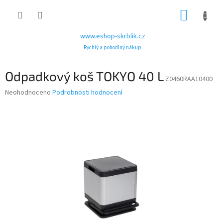
Přejít
NÁKUP
na
obsah
KOŠÍK
www.eshop-skrblik.cz
Rychlý a pohodlný nákup
Odpadkový koš TOKYO 40 L
Z0460RAA10400
Průměrné
Neohodnoceno
Podrobnosti hodnocení
hodnocení
produktu
je
0,0
z
5
hvězdiček.