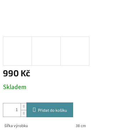
990 Kč
Měrná
Skladem
cena:
Přidat do košíku
šířka výrobku
38 cm