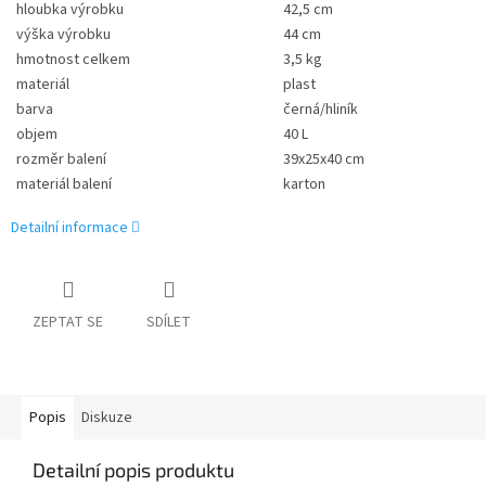
hloubka výrobku
42,5 cm
výška výrobku
44 cm
hmotnost celkem
3,5 kg
materiál
plast
barva
černá/hliník
objem
40 L
rozměr balení
39x25x40 cm
materiál balení
karton
Detailní informace
ZEPTAT SE
SDÍLET
Popis
Diskuze
Detailní popis produktu