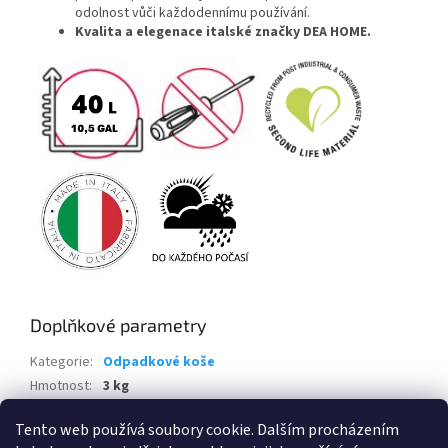
odolnost vůči každodennímu používání.
Kvalita a elegenace italské značky DEA HOME.
Doplňkové parametry
Kategorie
:
Odpadkové koše
Hmotnost
:
3 kg
EAN
:
8009371046008
Tento web používá soubory cookie. Dalším procházením